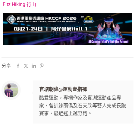
Fitz Hiking 行山
分享
官塘朝偉@運動壹指禪
酷愛運動，專欄作家及實測運動產品專
家，曾訓練雨僑及石天欣等藝人完成長跑
賽事，最近迷上越野跑。