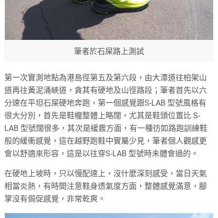
筆者於石屎路上測試
第一次實測地點為港島徑第五及第六段，由大潭道往柏架山
道再往黃泥涌峽道，貪其有硬地及山徑路段；筆者首先以六
分速在平坦石屎硬地奔跑，第一個感覺跟S-LAB 型號風格有
很大分別，首先是鞋櫳整體上略闊，尤其是鞋頭位置比 S-
LAB 型號闊很多，其次是緩震方面，有一種彷如路跑訓練鞋
般的緩衝感覺，這在越野跑鞋中實屬少見，筆者個人觀感更
會以舒適來形容，這是以往穿S-LAB 型號時未體會過的。
在硬地上坡時，只以慢配速上，沒什麼深刻感受，當日天氣
相當炎熱，有時間注意鞋身透氣度方面，整體感覺滿意，腳
掌沒有侷促感覺，非常乾爽。