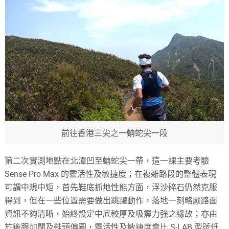
前往香港三尖之一蚺蛇尖一段
第二次實測地點在北潭凹至蚺蛇尖一帶，這一課主要考驗
Sense Pro Max 的靈活性及敏捷度；在複雜路段的整體表現
可謂中規中矩，首先鞋底抓地性能方面，浮沙碎石仍然克服
得到，但在一些位置需要做出跳躍動作，落地一刻略厭路面
資訊不夠清晰，始終設定中底較厚及吸震力強之緣故；亦由
於後跟加闊及鞋頭偏圓，靈活性及敏捷度會比 S-LAB 型號低