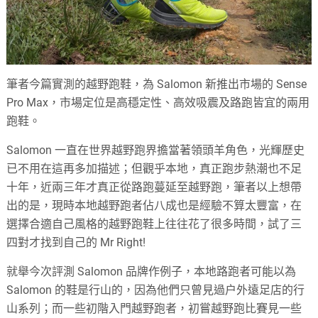
筆者今篇實測的越野跑鞋，為 Salomon 新推出市場的 Sense
Pro Max，市場定位是高穩定性、高效吸震及路跑皆宜的兩用
跑鞋。
Salomon 一直在世界越野跑界擔當著領頭羊角色，光輝歷史
已不用在這再多加描述；但觀乎本地，真正跑步熱潮也不足
十年，近兩三年才真正從路跑蔓延至越野跑，筆者以上想帶
出的是，現時本地越野跑者佔八成也是經驗不算太豐富，在
選擇合適自己風格的越野跑鞋上往往花了很多時間，試了三
四對才找到自己的 Mr Right!
就舉今次評測 Salomon 品牌作例子，本地路跑者可能以為
Salomon 的鞋是行山的，因為他們只曾見過户外遠足店的行
山系列；而一些初階入門越野跑者，初嘗越野跑比賽見一些