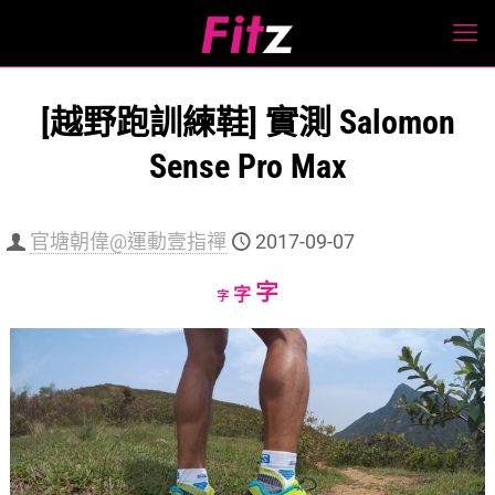
[越野跑訓練鞋] 實測 Salomon
Sense Pro Max
官塘朝偉@運動壹指禪
2017-09-07
Increase
字
Reset
Decrease
字
字
font
font
font
size.
size.
size.