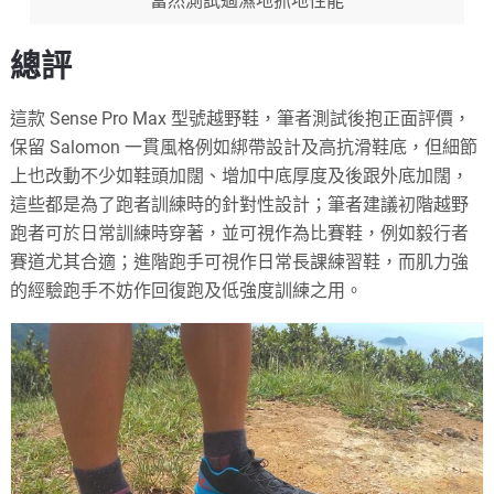
當然測試過濕地抓地性能
總評
這款 Sense Pro Max 型號越野鞋，筆者測試後抱正面評價，
保留 Salomon 一貫風格例如綁帶設計及高抗滑鞋底，但細節
上也改動不少如鞋頭加闊、增加中底厚度及後跟外底加闊，
這些都是為了跑者訓練時的針對性設計；筆者建議初階越野
跑者可於日常訓練時穿著，並可視作為比賽鞋，例如毅行者
賽道尤其合適；進階跑手可視作日常長課練習鞋，而肌力強
的經驗跑手不妨作回復跑及低強度訓練之用。