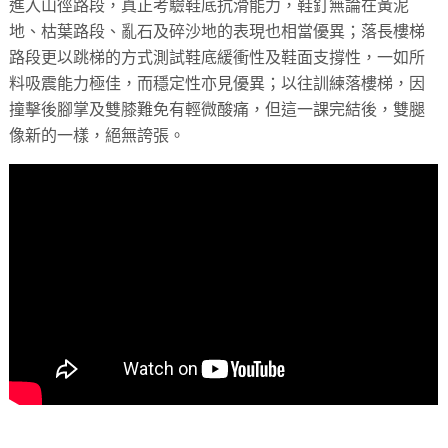
進入山徑路段，真正考驗鞋底抗滑能力，鞋釘無論在黃泥
地、枯葉路段、亂石及碎沙地的表現也相當優異；落長樓梯
路段更以跳梯的方式測試鞋底緩衝性及鞋面支撐性，一如所
料吸震能力極佳，而穩定性亦見優異；以往訓練落樓梯，因
撞擊後腳掌及雙膝難免有輕微酸痛，但這一課完結後，雙腿
像新的一樣，絕無誇張。