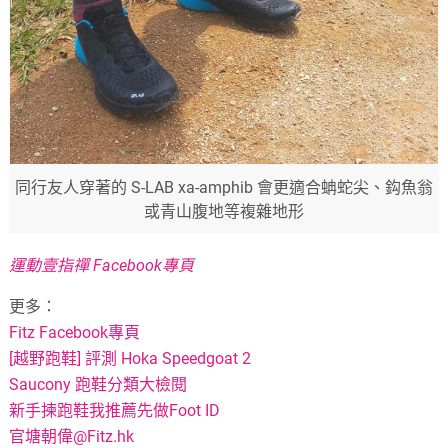
同行友人穿著的 S-LAB xa-amphib 會更適合蚺蛇尖、鈎魚翁
或青山腹地等複雜地形
運動壹指禪 Facebook專頁
更多：
Fitz Facebook專頁
[越野跑鞋] 評測 Hoka Speedgoat 2
Saucony 跑鞋分類大檢閱
新手揀跑鞋我推薦先做Foot ID
官塘朝偉@Fitz.hk