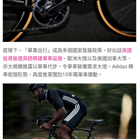
疫情下，「單車出行」成為多個國家發展政策，好似話
英國
投資逾億英鎊興建單車設施
，歐洲大陸以及美國加拿大等，
亦大規模推廣以單車代步，令單車裝備需求大增。Adidas 睇
準呢個形勢，再度進軍闊別15年嘅單車運動。