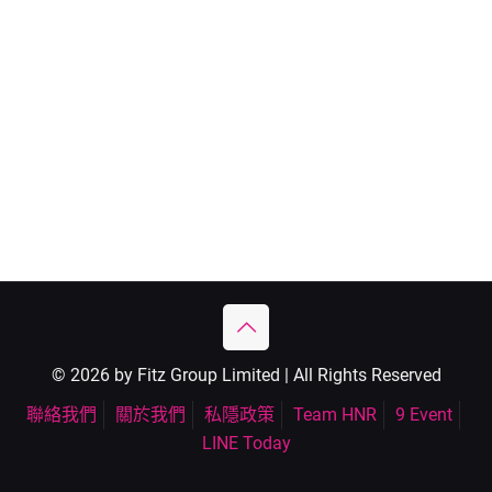
© 2026 by Fitz Group Limited | All Rights Reserved
聯絡我們
關於我們
私隱政策
Team HNR
9 Event
LINE Today