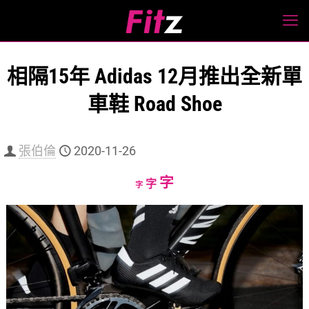
相隔15年 Adidas 12月推出全新單
車鞋 Road Shoe
張伯倫
2020-11-26
Increase
字
Reset
Decrease
字
字
font
font
font
size.
size.
size.