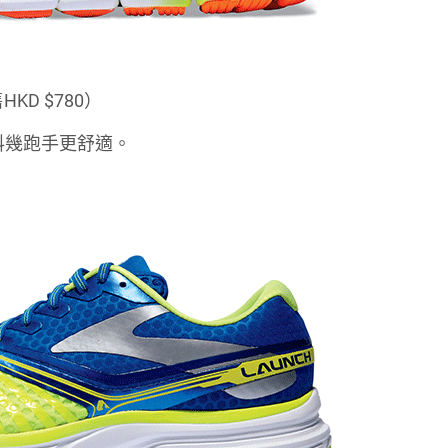
售HKD $780）
料幾跑手更舒適。