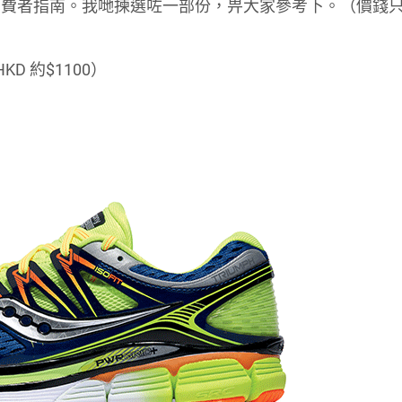
消費者指南。我哋揀選咗一部份，畀大家參考下。（價錢
 HKD 約$1100）