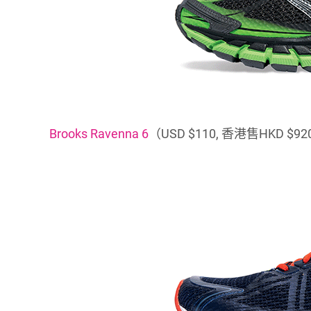
Brooks Ravenna 6
（USD $110, 香港售HKD