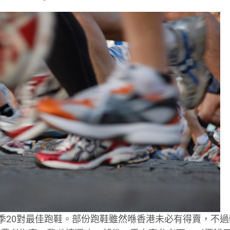
font
font
font
size.
size.
size.
季20對最佳跑鞋。部份跑鞋雖然喺香港未必有得賣，不過