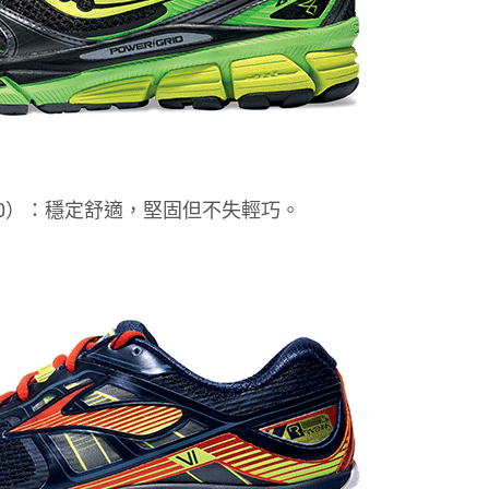
 $920）：穩定舒適，堅固但不失輕巧。