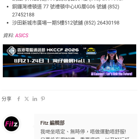
銅鑼灣禮頓道 77 號禮頓中心UG層G06 號舖 (852)
27452188
沙田新城市廣場一期5樓512號舖 (852) 26430198
資料:
ASICS
分享
Fitz 編輯部
我哋坐唔定、無時停，唔做運動唔舒服!