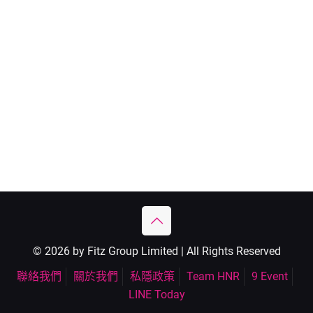
© 2026 by Fitz Group Limited | All Rights Reserved
聯絡我們
關於我們
私隱政策
Team HNR
9 Event
LINE Today