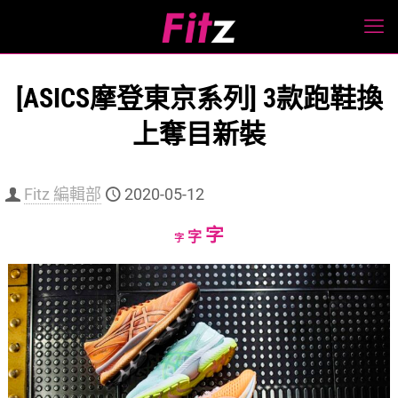
[ASICS摩登東京系列] 3款跑鞋換
上奪目新裝
Fitz 編輯部
2020-05-12
Increase
字
Reset
Decrease
字
字
font
font
font
size.
size.
size.