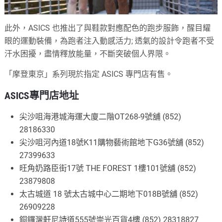
此外，ASICS 也推出了與鞋款對應配色的跑步服飾，醒目耀
眼的運動裝備，為跑者注入動感活力; 透氣的設計令跑者不受
汗水困擾，盡情釋放能量，不斷突破個人界限。
「摩登東京」系列現於指定 ASICS 專門店有售。
ASICS專門店地址
尖沙咀海港城海運大廈二階OT268-9號舖 (852)
28186330
尖沙咀河內道18號K11購物藝術館地下G36號舖 (852)
27399633
旺角奶路臣街17號 THE FOREST 1樓101號舖 (852)
23879808
太古城道 18 號太古城中心二期地下018B號舖 (852)
26909228
銅鑼灣軒尼詩道555號崇光百貨4樓 (852) 28318827