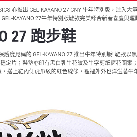
亦推出 GEL-KAYANO 27 CNY 牛年特別版，注入大
EL-KAYANO 27牛年特別版鞋款完美糅合新春喜慶與
ANO 27 跑步鞋
度見稱的 GEL-KAYANO 27 推出牛年特別版! 鞋款以
跟穩定片；鞋墊亦印有黑白乳牛花紋及牛字剪紙窗花圖案
點綴，搭上鞋內側虎爪紋的紅色線條，裡裡外外也洋溢著牛