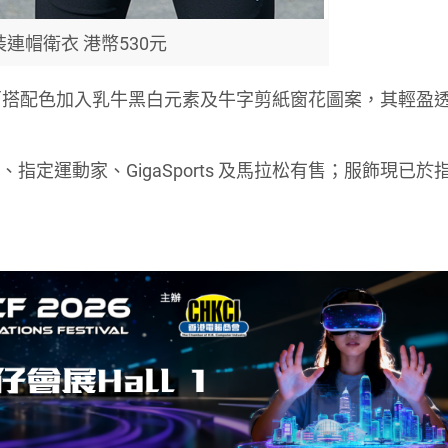
裝連帽衛衣 港幣530元
，百搭配色加入乳牛黑白元素及牛字剪紙窗花圖案，其輕盈
 專門店、指定運動家、GigaSports 及馬拉松有售；服飾現已於指