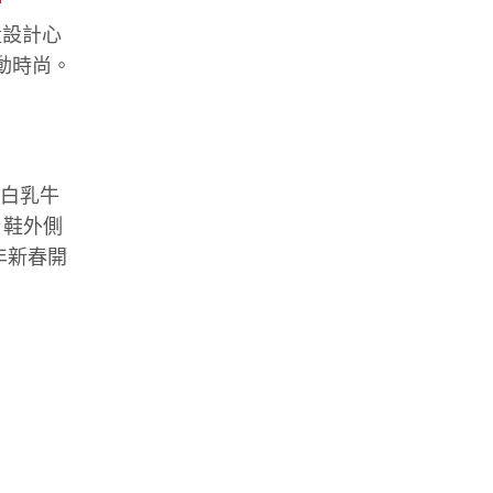
量設計心
運動時尚。
黑白乳牛
；鞋外側
年新春開