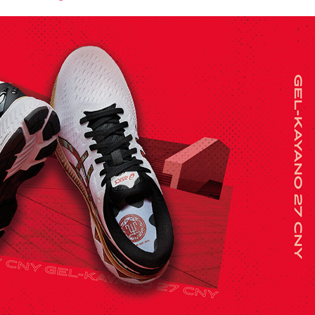
font
font
font
size.
size.
size.