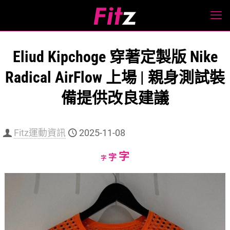
Eliud Kipchoge 穿著定製版 Nike
Radical AirFlow 上場 | 親身測試裝
備提供改良建議
Fitz運動資訊
2025-11-08
Increase
字
Reset
Decrease
字
字
font
font
font
size.
size.
size.