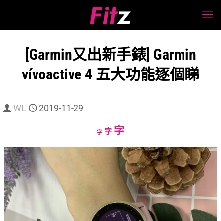
[Garmin又出新手錶] Garmin
vívoactive 4 五大功能逐個睇
WL
2019-11-29
Increase
字
Reset
Decrease
字
字
font
font
font
size.
size.
size.