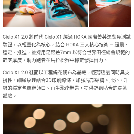
Cielo X1 2.0 將前代 Cielo X1 經過 HOKA 國際菁英運動員測試
驗證，以輕量化為核心，結合 HOKA 三大核心技術 — 緩震、
穩定、推進，並採用足跟差7mm 以符合世界田徑總會規範的
鞋底厚度，助力跑者在馬拉松賽中穩定發揮實力。
Cielo X1 2.0 鞋面以工程緹花網布為基底，輕薄透氣同時具支
撐性，細緻紋理結合3D印刷線條，加強局部結構。此外，升
級的穩定包覆鞋領口、再生聚酯鞋帶，提供舒適貼合的穿著
體驗。