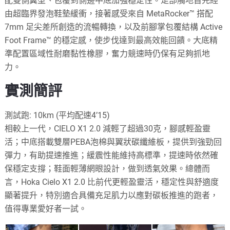
配雙側翼型、包覆到側邊中底加強穩定性。足部觸地首先經
由超臨界發泡鞋墊緩衝，接著感受來自 MetaRocker™ 搭配
7mm 足尖差所創造的流暢轉換，以及前腳掌包覆結構 Active
Foot Frame™ 的穩定感，使步伐達到最高效能回饋。大底精
準配置區域性耐磨黏性橡膠，奮力競速時仍保有足夠抓地
力。
實測簡評
測試跑: 10km (平均配速4’15)
相較上一代，CIELO X1 2.0 減輕了超過30克，腳感輕盈靈
活；中底搭載雙層PEBA泡棉與翼狀碳纖維板，提供到強勁回
彈力，有助提速推進；緩震性能維持高標準，提速時依然確
保穩定支撐；鞋面輕薄網眼設計，做到透氣效果。總體而
言，Hoka Cielo X1 2.0 比前代更輕盈靈活，穩定性與舒適度
顯著提升，特別適合具備充足肌力以應對碳板推進的跑者，
值得專業愛好者一試。