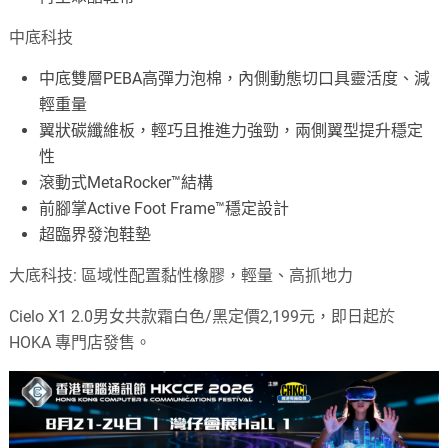
中底科技
中底雙層PEBA高彈力泡棉，內側動態切口具靈活度、減
輕重量
翼狀碳纖維板，輕巧且推進力強勁，兩側翼型提升穩定
性
滾動式MetaRocker™結構
前腳掌Active Foot Frame™穩定設計
超臨界發泡鞋墊
大底科技: 區域性配置黏性橡膠，輕量、高抓地力
Cielo X1 2.0男女共款霜白色/黑定價2,199元，即日起於
HOKA 專門店發售。