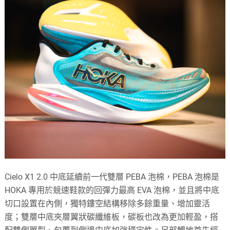
Cielo X1 2.0 中底延續前一代雙層 PEBA 泡棉，PEBA 泡棉是
HOKA 專用於競速鞋款的回彈力最高 EVA 泡棉，並且將中底
切口設置在內側，獨特鏤空結構移除多餘重量、增加靈活
度；雙層中底夾層翼狀碳纖維板，碳板也改為更加輕盈，搭