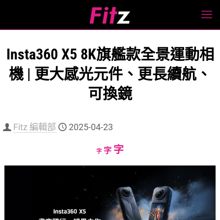
Insta360 X5 8K旗艦款全景運動相
機 | 更大感光元件、更長續航、
可換鏡
Fitz 編輯部
2025-04-23
Increase
字
Reset
Decrease
字
字
font
font
font
size.
size.
size.