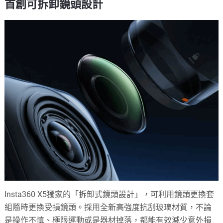
首創可拆卸鏡頭設計
Insta360 X5獨家的「拆卸式鏡頭設計」，可利用鏡頭更換套
組隨時更換受損鏡頭。採用全新高強度抗刮玻璃材質，不論
是操作不慎、極限運動或是器材掉落，都能有效減少意外損