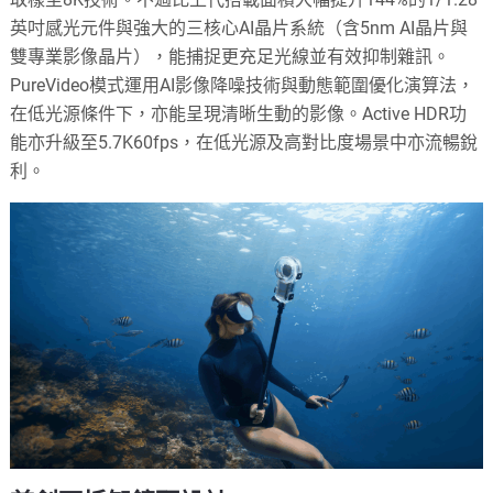
英吋感光元件與強大的三核心AI晶片系統（含5nm AI晶片與
雙專業影像晶片），能捕捉更充足光線並有效抑制雜訊。
PureVideo模式運用AI影像降噪技術與動態範圍優化演算法，
在低光源條件下，亦能呈現清晰生動的影像。Active HDR功
能亦升級至5.7K60fps，在低光源及高對比度場景中亦流暢銳
利。