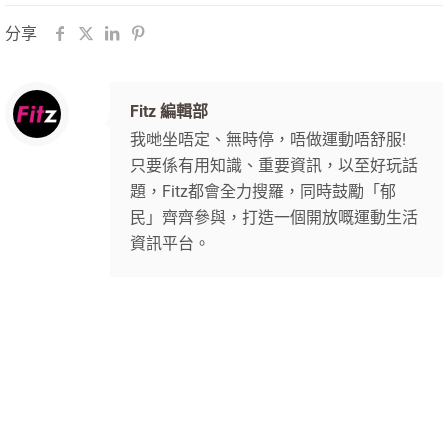
分享
Fitz 編輯部
我哋坐唔定、無時停，唔做運動唔舒服!
只要係有用知識、重要資訊，以至好玩話
題，Fitz都會全力搜羅，同時鼓勵「郁
民」齊齊參與，打造一個開放嘅運動生活
資訊平台。