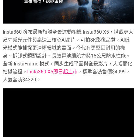
Insta360 發布最新旗艦全景運動相機 Insta360 X5，搭載更大
尺寸感光元件與高速三核心AI晶片，可拍8K影像品質，AI低
光模式能捕捉更清晰細膩的畫面。今代有更堅固耐用的機
身、拆卸式鏡頭設計、長效電池續航力與15公尺防水性能。
全新 InstaFrame 模式，同步生成平面與全景影片，大幅簡化
拍攝流程。
Insta360 X5即日起上市
，標準套裝售價$4099，
人氣套裝$4320。