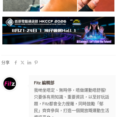
分享
Fitz 編輯部
我哋坐唔定、無時停，唔做運動唔舒服!
只要係有用知識、重要資訊，以至好玩話
題，Fitz都會全力搜羅，同時鼓勵「郁
民」齊齊參與，打造一個開放嘅運動生活