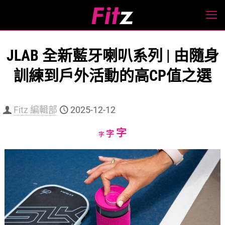
JLAB 全新藍牙喇叭系列 | 由隨身
訓練到戶外活動的高CP值之選
Fitz 編輯部
2025-12-12
Increase
字
Reset
Decrease
字
字
font
font
font
size.
size.
size.