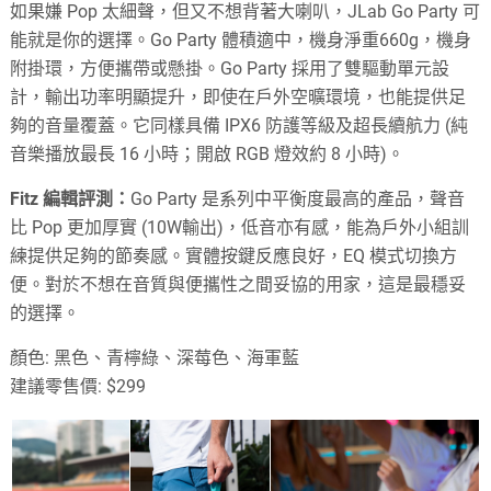
如果嫌 Pop 太細聲，但又不想背著大喇叭，JLab Go Party 可
能就是你的選擇。Go Party 體積適中，機身淨重660g，
機身
附掛環，方便攜帶或懸掛
。Go Party 採用了雙驅動單元設
計，輸出功率明顯提升，即使在戶外空曠環境，也能提供足
夠的音量覆蓋。它同樣具備 IPX6 防護等級及超長續航力 (純
音樂播放最長 16 小時；開啟 RGB 燈效約 8 小時)。
Fitz 編輯評測：
Go Party 是系列中平衡度最高的產品，聲音
比 Pop 更加厚實 (10W輸出)，低音亦有感，能為戶外小組訓
練提供足夠的節奏感。實體按鍵反應良好，EQ 模式切換方
便。對於不想在音質與便攜性之間妥協的用家，這是最穩妥
的選擇。
顏色: 黑色、青檸綠、深莓色、海軍藍
建議零售價: $299