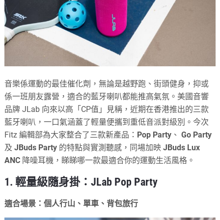
音樂係運動的最佳催化劑，無論是越野跑、街頭健身，抑或
係一班朋友露營，適合的藍牙喇叭都能推高氣氛。美國音響
品牌 JLab 向來以高「CP值」見稱，近期在香港推出的三款
藍牙喇叭，一口氣涵蓋了輕量便攜到重低音派對級別。今次
Fitz 編輯部為大家整合了三款新產品：
Pop
Party
、
Go Party
及
JBuds Party
的特點與實測聽感，同場加映
JBuds Lux
ANC
降噪耳機，睇睇哪一款最適合你的運動生活風格。
1. 輕量級隨身掛：JLab Pop Party
適合場景：個人行山、單車、背包旅行