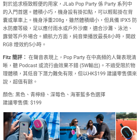
對於追求極致輕便的用家，JLab Pop Party 係 Party 系列中
的入門首選。體積小巧，機身設有掛扣點，可以輕鬆掛在背
囊或單車上。機身淨重208g，雖然體積細小，但具備 IPX5 防
水防塵等級，足以應付雨水或戶外沙塵，
適合沙灘、泳池、
露營等戶外場合
。續航力方面，純音樂播放最長8小時，開啟
RGB 燈效約5小時。
Fitz 簡評：
在聲音表現上，Pop Party 在中高頻的人聲表現清
晰，聽 Podcast 或流行曲效果不錯 (5W輸出)。不過受限於物
理體積，其低音下潛力難免有限，但以HK$199 建議零售價來
說，超值有餘。
顏色: 黑色、青檸綠、深莓色、海軍藍多色選擇
建議零售價: $199