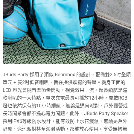
JBuds Party 採用了類似 Boombox 的設計，配備雙2.5吋全頻
單元 + 雙2吋低音喇叭，旨在提供震撼的聲壓。機身正面的
LED 燈光會隨音樂節奏閃動，視覺效果一流。超長續航是這
款喇叭的一大特點，單次充電最長可播放12小時，開啟RGB
燈也依然保有約10小時續航，無論是通宵派對、戶外露營或
長時間聚會都不擔心電力問題。此外，JBuds Party Speaker
採用IPX6等級防水設計，能有效防止水花濺濕，無論是戶外
野餐、泳池派對甚至海灘活動，都能放心使用，享受無拘無