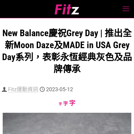
New Balance慶祝Grey Day | 推出全
新Moon Daze及MADE in USA Grey
Day系列，表彰永恆經典灰色及品
牌傳承
Fitz運動資訊
2023-05-12
Increase
字
Reset
Decrease
字
字
font
font
font
size.
size.
size.