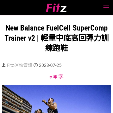
New Balance FuelCell SuperComp
Trainer v2 | 輕量中底高回彈力訓
練跑鞋
Fitz運動資訊
2023-07-25
Increase
字
Reset
Decrease
字
字
font
font
font
size.
size.
size.