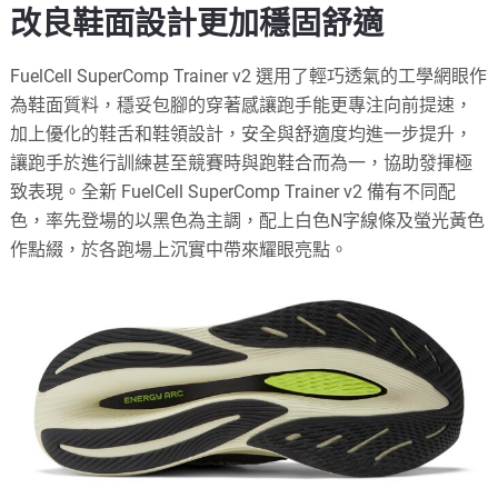
改良鞋面設計更加穩固舒適
FuelCell SuperComp Trainer v2 選用了輕巧透氣的工學網眼作
為鞋面質料，穩妥包腳的穿著感讓跑手能更專注向前提速，
加上優化的鞋舌和鞋領設計，安全與舒適度均進一步提升，
讓跑手於進行訓練甚至競賽時與跑鞋合而為一，協助發揮極
致表現。全新 FuelCell SuperComp Trainer v2 備有不同配
色，率先登場的以黑色為主調，配上白色N字線條及螢光黃色
作點綴，於各跑場上沉實中帶來耀眼亮點。