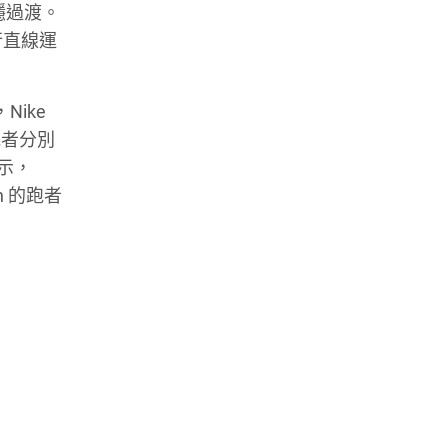
穩過渡。
行直線運
Nike
跑者分別
顯示，
Run 的跑者