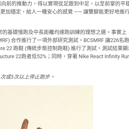
，締造自然向前的推動力，得以實現從足跟到中足，以至前掌的平
更加穩定，給人一種安心的感覺 —— 讓雙腳能更好地進
n 跑鞋成為日常的基礎慢跑及中長距離均速跑訓練的理想之選。事實上，
RF) 合作進行了一項外部研究測試。BCSMRF 讓226名
ke Structure 22 跑鞋 (傳統步態控制跑鞋) 進行了測試。測試結果
Structure 22跑者低52%；同時，穿著 Nike React Infinity 
3次或3次以上停止跑步。