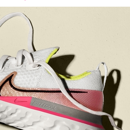
font
font
font
size.
size.
size.