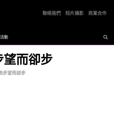
聯絡我們
短片攝影
商業合作
活動
 別對跑步望而卻步
n] 別對跑步望而卻步