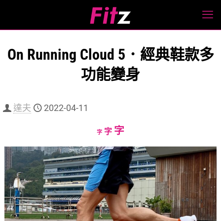
On Running Cloud 5．經典鞋款多
功能變身
達夫
2022-04-11
Increase
字
Reset
Decrease
字
字
font
font
font
size.
size.
size.