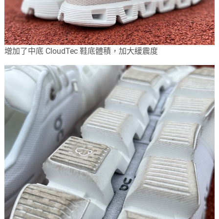
增加了中底 CloudTec 鞋底體積，加大緩震度