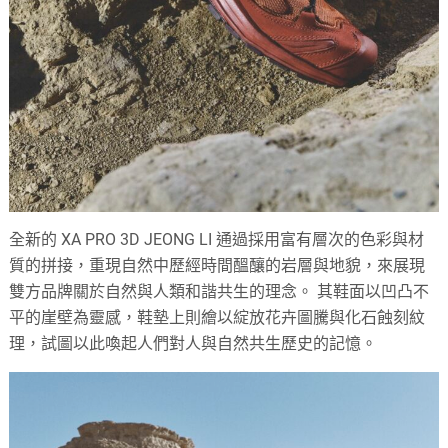
全新的 XA PRO 3D JEONG LI 通過採用富有層次的色彩與材
質的拼接，重現自然中歷經時間醞釀的岩層與地貌，來展現
雙方品牌關於自然與人類和諧共生的理念。 其鞋面以凹凸不
平的崖壁為靈感，鞋墊上則繪以綻放花卉圖騰與化石蝕刻紋
理，試圖以此喚起人們對人與自然共生歷史的記憶。