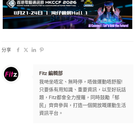
分享
Fitz 編輯部
我哋坐唔定、無時停，唔做運動唔舒服!
只要係有用知識、重要資訊，以至好玩話
題，Fitz都會全力搜羅，同時鼓勵「郁
民」齊齊參與，打造一個開放嘅運動生活
資訊平台。