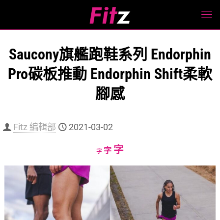
Saucony旗艦跑鞋系列 Endorphin
Pro碳板推動 Endorphin Shift柔軟
腳感
Fitz 編輯部
2021-03-02
Increase
字
Reset
Decrease
字
字
font
font
font
size.
size.
size.