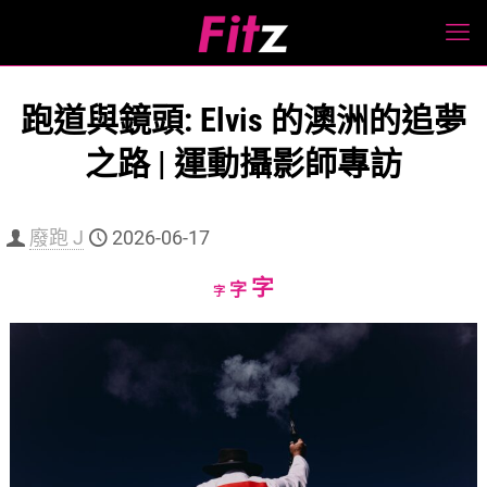
跑道與鏡頭: Elvis 的澳洲的追夢
之路 | 運動攝影師專訪
廢跑 J
2026-06-17
Increase
字
Reset
Decrease
字
字
font
font
font
size.
size.
size.