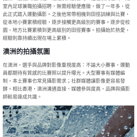
室內足球兼職拍攝招聘，無需經驗便應徵，做了一年多，從
此正式踏入運動攝影。之後他常帶相機到田徑訓練與比賽，
從本地小賽累積經驗，逐步接觸更高級別的賽事。逐步從校
園、地方比賽累積到更高級別的田徑賽事。拍攝始於熱愛，
經驗則靠持續出現在場上累積。
澳洲的拍攝氛圍
在澳洲，選手與品牌對影像重視度高：不論大小賽事，運動
員都期待有質感的比賽照以提升曝光。大型賽事有媒體編
制，本土賽事也常見攝影需求；社群媒體讓影像更容易發
酵。相比香港，澳洲溝通直接、媒體參與度高，品牌與攝影
師較易達成共識。