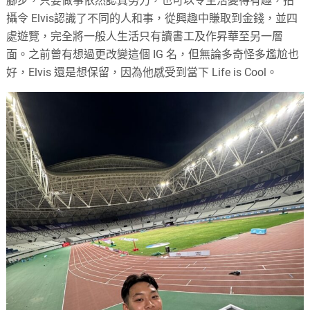
腳步，只要做事依然認真努力，也可以令生活變得有趣，拍
攝令 Elvis認識了不同的人和事，從興趣中賺取到金錢，並四
處遊覽，完全將一般人生活只有讀書工及作昇華至另一層
面。之前曾有想過更改變這個 IG 名，但無論多奇怪多尷尬也
好，Elvis 還是想保留，因為他感受到當下 Life is Cool。