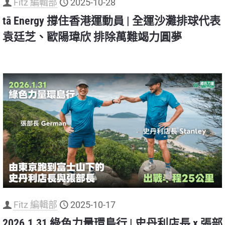
Fitz 編輯部
2025-10-28
tā Energy 撐住香港運動員 | 全運沙灘排球代表
袁廷芝、歐陽瑋欣 排除萬難竭力圓夢
Fitz 編輯部
2025-10-17
2026.1.31 綠色力量環島行 | 史丹利店長 x 張部