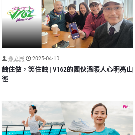
孫立民
2025-04-10
蝕住做，笑住蝕 | V162的團伙溫暖人心明亮山
徑