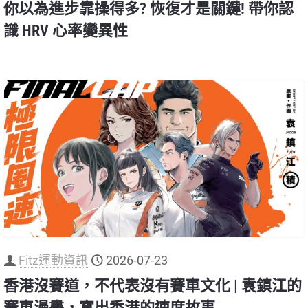
你以為進步靠操得多? 恢復才是關鍵! 帶你認
識 HRV 心率變異性
Fitz運動資訊
2026-07-23
香港沒賽道，不代表沒有賽車文化 | 袁鎮江的
賽車漫畫，寫出香港的速度故事