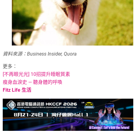
資料來源：Business Insider, Quora
更多：
[不再眼光光] 10招提升睡眠質素
瘦身血淚史 — 聽身體的呼喚
Fitz Life
生活