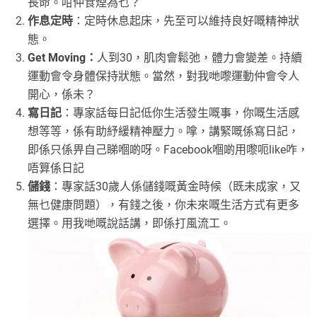
長命。咁仲食煙為乜？
作息定時
：定時休息起床，先至可以維持良好嘅精神狀
態。
Get Moving：
人到30，肌肉會鬆弛，體力會變差。持續
運動會令身體保持狀態。當然，對我哋嚟運動仲會令人
開心，係未？
寫日記
：專家話每日記低你生活發生嘅事，你嘅生活感
想等等，係有助紓緩精神壓力。嗱，講緊嘅係寫日記，
即係只係畀自己睇嗰啲呀。Facebook嗰啲用嚟呃like咋，
唔算係日記
儲錢
：專家話30歲人係儲錢嘅黃金時候（既未成家，又
無乜健康問題），有錢之後，你未來嘅生活方式有更多
選擇。用我哋嘅說話講，即係打風流工。