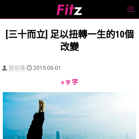
[三十而立] 足以扭轉一生的10個
改變
張伯倫
2015-06-01
Increase
字
Reset
Decrease
字
字
font
font
font
size.
size.
size.