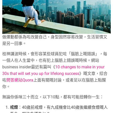
做運動都係為咗改變自己，身型固然容易改變，生活習慣又
是另一回事。
桂神講波時候，會形容某些球員犯咗「腦筋上嘅錯誤」，每
一個人在人生當中，也有犯上腦筋上錯誤嘅時候。網站
business insider最近有篇叫《
10 changes to make in your
30s that will set you up for lifelong success
》嘅文章，綜合
咗
問答網站Quora
上面有關嘅討論，或者足以在腦筋上點醒
你。
無論你係咪三十而立，以下10點，都有可能扭轉你一生：
戒煙
：40歲前戒煙，有九成機會比40歲後繼續食煙嘅人