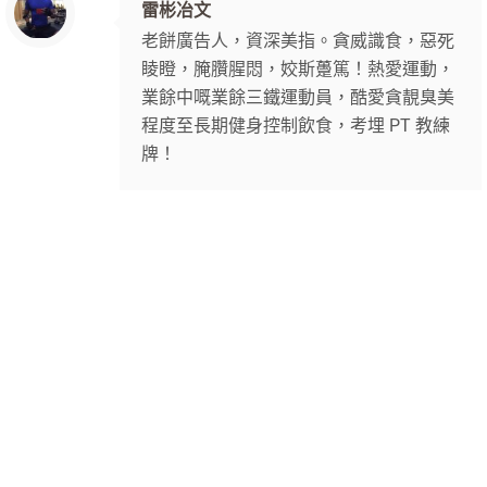
雷彬冶文
老餅廣告人，資深美指。貪威識食，惡死
睖瞪，腌臢腥悶，姣斯躉篤！熱愛運動，
業餘中嘅業餘三鐵運動員，酷愛貪靚臭美
程度至長期健身控制飲食，考埋 PT 教練
牌！