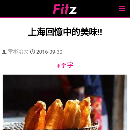
上海回憶中的美味!!
雷彬冶文
2016-09-30
Increase
字
Reset
Decrease
字
字
font
font
font
size.
size.
size.