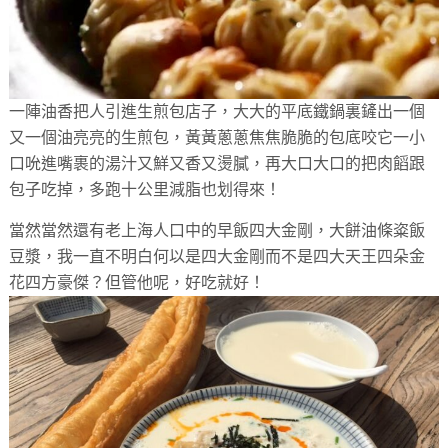
一陣油香把人引進生煎包店子，
大大的平底鐵鍋裏鏟出一個
又一個油亮亮的生煎包，
黃黃蔥蔥焦焦脆脆的包底咬它一小
口吮進嘴裹的湯汁又鮮又香又燙膩
，再大口大口的把肉饀跟
包子吃掉，多跑十公里減脂也划得來！
當然當然還有老上海人口中的早飯四大金剛，大餅油條粢飯
豆漿，
我一直不明白何以是四大金剛而不是四大天王四朵金
花四方豪傑？
但管他呢，好吃就好！