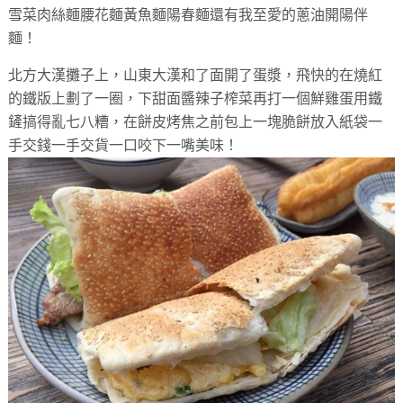
雪菜肉絲麵腰花麵黃魚麵陽春麵還有我至愛的蔥油開陽
伴
麵！
北方大漢攤子上，山東大漢和了面開了蛋漿，
飛快的在燒紅
的鐵版上劃了一圈，
下甜面醬辣子榨菜再打一個鮮雞蛋用鐵
鏟搞得亂七八糟，
在餅皮烤焦之前包上一塊脆餅放入紙袋一
手交錢一手交貨一口咬下一
嘴美味！