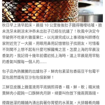
秋日早上清早起床，晨操 10 公里後後肚子餓得嘰哩咕嚧，
臉
未洗牙未刷涼末沖恭未出肚子已經在抗議了！
秋風中決定今
早破例不吃麥片雞蛋果仁，
以光速完成以上事項後叫師傅在
家附近兜了一大圈，
用眼用鼻用記憶替肚子找朋友，
可惜看
不到聞不上想不起有什麼可解饞嘴之苦，
怎麼上海的早晨沒
香氣的，我記得十幾年前儂初抵上海時，
滬上早晨是用早點
的香氣叫醒每一個人的……..
包子店內熱騰騰的出爐包子，
鮮肉包素菜包香菇豆干包霉干
菜包居然還有豆沙包包保新鮮！
三鮮豆皮蘸上雞蛋液用平底鍋煎得香，糯，鮮，軟；
糯米燒
賣鮮肉小餛飩一口酥鮮肉月餅，總要叫你放下幾兩買路錢。
煙霧迷濛的麵鋪內湧出鈎著你胃壁的水蒸氣，
大排麵肴肉麵