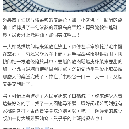
碗裏放了油條片榨菜粒蝦皮蔥花，加一小匙混了一點醋的醬
油，
師傅提了一勺滾熱的豆漿高高舉起，再飛流般沖進碗
裹，
最後淋上幾辣油，那個美味啊….！
一大桶熱烘烘的糯米飯放在邊上，師傅左手拿塊乾淨毛巾攤
在掌心，
一勺糯米飯放在上面，右手握拳將飯狠狠碾開，
快
快的把一根油條陷於其中，
要鹹的放肉鬆蝦皮榨菜末要甜的
加一小匙白砂糖再使勁團團揑緊，
沉甸甸熱乎乎梁小龍拳頭
那麼大的粢飯完成了，
捧在手裹咬它一口一口又一口，又糯
又香又飽肚子….！
唉，可惜上海進步了人民富起來了口福減了，
越來越少人賣
這些好吃的了，找了一大圈遍尋不獲，
還好記起公司附近有
家桃園眷村，東西賣得貴味道還可以，
吃了一碗鐘愛的咸豆
漿加一份大餅雞蛋油條，
熱乎乎的上班搏殺去也！