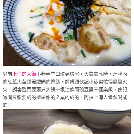
以前
上海的大街
小巷弄堂口環頭環尾，天蒙蒙亮時，
灶膛內
的紅藍火苗舔著鐵鍋的邊緣，
師傅跟伙記小徒弟忙得風風火
火，
顧客臨門要兩只大餅一根油條兩碗豆漿三個粢飯，
伙記
喊問豆漿要咸的還是甜的？咸的咸的，阿拉上海人當然喝咸
的！