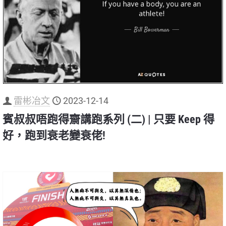
雷彬冶文
2023-12-14
賓叔叔唔跑得齋講跑系列 (二) | 只要 Keep 得
好，跑到衰老變衰佬!