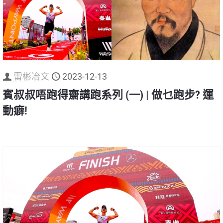
雷彬冶文
2023-12-13
賓叔叔唔跑得齋講跑系列 (一) | 做乜跑步? 運
動癖!