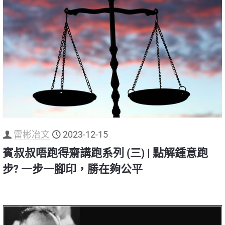
雷彬冶文
2023-12-15
賓叔叔唔跑得齋講跑系列 (三) | 點解鍾意跑
步? 一步一腳印，勝在夠公平