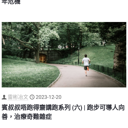
年危機
雷彬冶文
2023-12-20
賓叔叔唔跑得齋講跑系列 (六) | 跑步可導人向
善，治療奇難雜症