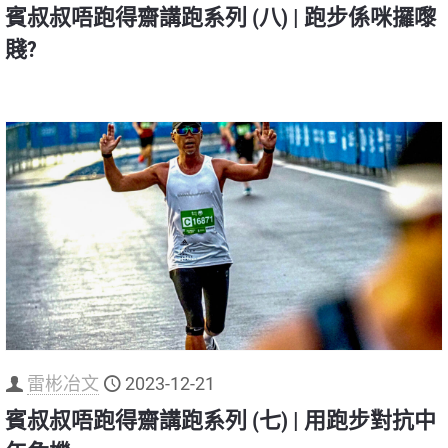
賓叔叔唔跑得齋講跑系列 (八) | 跑步係咪攞嚟
賤?
雷彬冶文
2023-12-21
賓叔叔唔跑得齋講跑系列 (七) | 用跑步對抗中