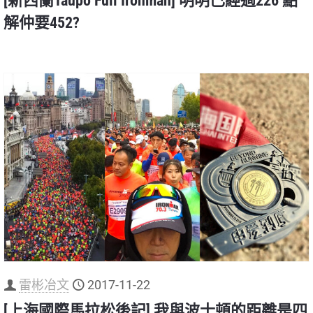
[新西蘭Taupo Full Ironman] 明明已經過226 點
解仲要452?
雷彬冶文
2017-11-22
[上海國際馬拉松後記] 我與波士頓的距離是四