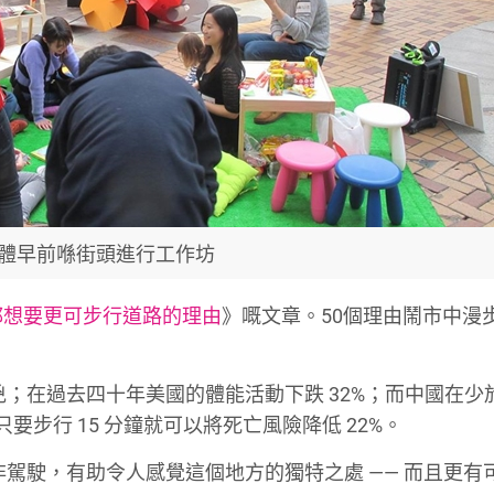
體早前喺街頭進行工作坊
都想要更可步行道路的理由
》嘅文章。50個理由鬧市中漫
元兇；在過去四十年美國的體能活動下跌 32%；而中國在少
只要步行 15 分鐘就可以將死亡風險降低 22%。
而非駕駛，有助令人感覺這個地方的獨特之處 —— 而且更有