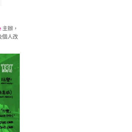
e
主辦，
及個人改