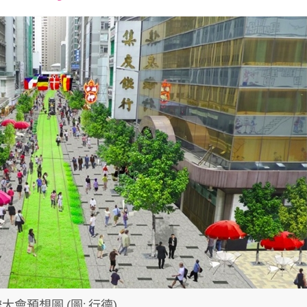
font
font
font
size.
size.
size.
大會預想圖 (圖: 行德)