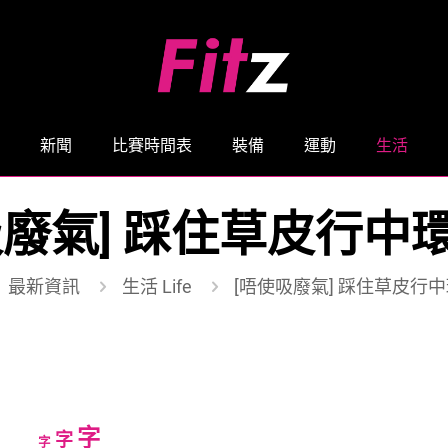
新聞
比賽時間表
裝備
運動
生活
吸廢氣] 踩住草皮行中
最新資訊
生活 Life
[唔使吸廢氣] 踩住草皮行
Increase
字
Reset
Decrease
字
字