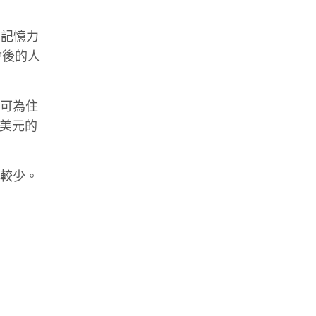
，記憶力
會後的人
區可為住
 美元的
會較少。