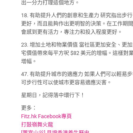
出一分力打理這個地方。
18. 有助提升人們的創意和生產力 研究指出步
更好，而且能夠作出更明智的決策。在工作期
會感到更有活力，專注力和投入程度更好。
23. 增加土地和物業價值 當社區更加安全、
宅價值帶來每平方呎 $82 美元的增幅。這樣對
增幅。
47. 有助提升城市的適應力 如果人們可以輕
可步行性可以使城市更容易適應災害。
星期日，記得落中環行下！
更多：
Fitz.hk Facebook專頁
打鼓嶺舞火龍
[置富山谷] 見證香港養牛歷史