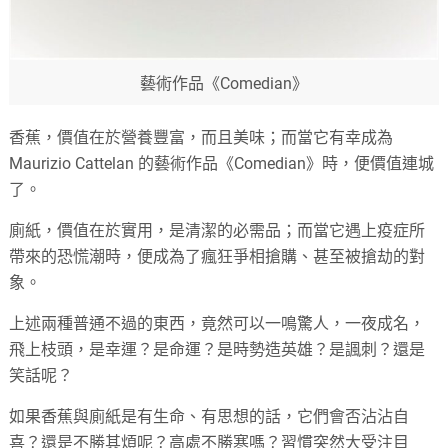
藝術作品《Comedian》
香蕉，價值在於營養豐富，而且美味；而當它有幸成為
Maurizio Cattelan 的藝術作品《Comedian》時，便價值連城
了。
廁紙，價值在於實用，是清潔的必需品；而當它遇上疫症所
帶來的恐慌潮時，便成為了瘋狂爭相搶購、甚至被搶劫的對
象。
上述兩種普通不過的東西，竟然可以一鳴驚人，一夜成名，
飛上枝頭，是幸運？是命運？是時勢造英雄？是諷刺？還是
笑話呢？
如果香蕉與廁紙是有生命、有思想的話，它們會否沾沾自
喜？還是不勝其煩呢？高處不勝寒嗎？習慣突然大受注目