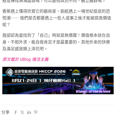
點發揮得淋漓盡致嗎？可以變得與別不同、鶴立雞群嗎？
香蕉遇上懂得欣賞它的藝術家，廁紙遇上一場世紀疫症的恐
慌潮⋯⋯ 我們是否都要遇上一些人或事之後才能被提高價值
呢？
我卻認為當找到了「自己」時就是無價寶！價值根本就在自
身，不假外求，能自我肯定才是最重要的，其他外來的快樂
及滿足感是錦上添花吧。
原文載於 UBlog 慢活主義
分享