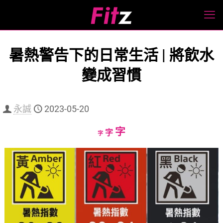
暑熱警告下的日常生活 | 將飲水
變成習慣
永誠
2023-05-20
Increase
字
Reset
Decrease
字
字
font
font
font
size.
size.
size.