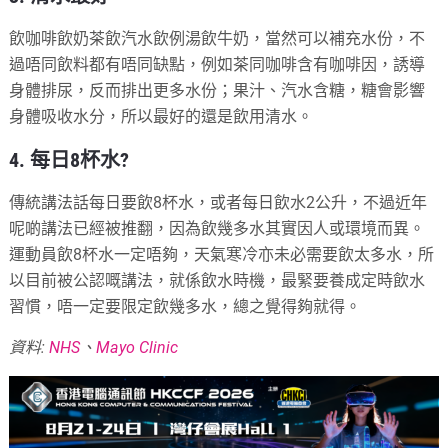
飲咖啡飲奶茶飲汽水飲例湯飲牛奶，當然可以補充水份，不
過唔同飲料都有唔同缺點，例如茶同咖啡含有咖啡因，誘導
身體排尿，反而排出更多水份；果汁、汽水含糖，糖會影響
身體吸收水分，所以最好的還是飲用清水。
4. 每日8杯水?
傳統講法話每日要飲8杯水，或者每日飲水2公升，不過近年
呢啲講法已經被推翻，因為飲幾多水其實因人或環境而異。
運動員飲8杯水一定唔夠，天氣寒冷亦未必需要飲太多水，所
以目前被公認嘅講法，就係飲水時機，最緊要養成定時飲水
習慣，唔一定要限定飲幾多水，總之覺得夠就得。
資料:
NHS
、
Mayo Clinic