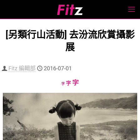
[另類行山活動] 去汾流欣賞攝影
展
Fitz 編輯部
2016-07-01
Increase
字
Reset
Decrease
字
字
font
font
font
size.
size.
size.