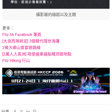
攝影展的緣起以及主題
更多：
Fitz.hk Facebook 專頁
[大浪西灣冧泥] 3個替代隱世海灘
2條大嶼山齋宴遊路線
[2萬人入長洲] 唔使逼車逼船嘅郊遊地點
Fitz Hiking 行山
分享