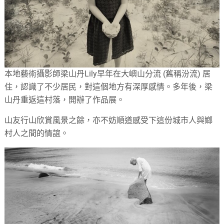
本地藝術攝影師梁山丹Lily早年在大嶼山分流 (舊稱汾流) 居
住，認識了不少居民，對這個地方有深厚感情。多年後，梁
山丹重返這村落，開辦了作品展。
山友行山欣賞風景之餘，亦不妨順道感受下這份城市人與嫏
村人之間的情誼。