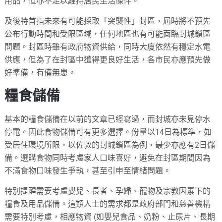
用品，但亦不足以維持居民生活條件。
及後特首指未來有可能採取「突襲性」封區，屆時將不預先
公布行動時間和受限區域，任何地區也有可能面臨封城鎖區
問題。封區時雖有政府物資供給，同時大廈依然有穩定水電
供應，但為了在封區中獲得更良好生活，各市民亦應預先做
好準備，有備無患。
糧食儲備
基本的糧食儲備在以前的文章已經寫過，而封城亦未見停水
停電。因此食物儲備可有更多選擇。份量以14日為標準，如
受居住環境所限，以佐敦的封城鎖區為例，最少亦應有2日儲
備。選購食物同時考慮家人口味喜好，避免在封區期間因為
不滿食物口味發生爭執，甚至引申至情緒問題。
特別提醒需要考慮嬰兒、長者、孕婦、寵物及宗教因素下的
糧食及用品儲備。這類人士的需求都是政府部門和慈善機構
需要特別考慮，相應物資 (如嬰兒食品、奶粉、止尿片、長期