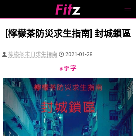
[檸檬茶防災求生指南] 封城鎖區
檸檬茶末日求生指南
2021-01-28
Increase
字
Reset
Decrease
字
字
font
font
font
size.
size.
size.