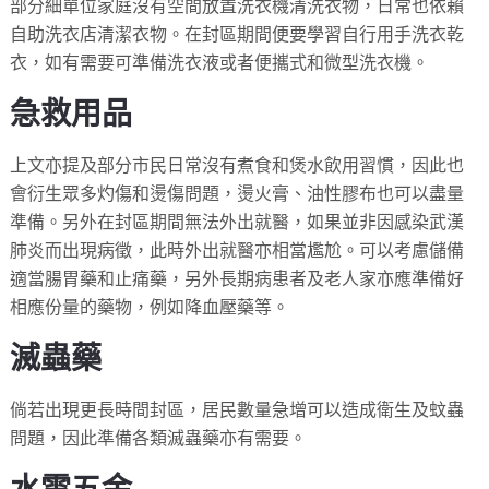
部分細單位家庭沒有空間放置洗衣機清洗衣物，日常也依賴
自助洗衣店清潔衣物。在封區期間便要學習自行用手洗衣乾
衣，如有需要可準備洗衣液或者便攜式和微型洗衣機。
急救用品
上文亦提及部分市民日常沒有煮食和煲水飲用習慣，因此也
會衍生眾多灼傷和燙傷問題，燙火膏、油性膠布也可以盡量
準備。另外在封區期間無法外出就醫，如果並非因感染武漢
肺炎而出現病徵，此時外出就醫亦相當尷尬。可以考慮儲備
適當腸胃藥和止痛藥，另外長期病患者及老人家亦應準備好
相應份量的藥物，例如降血壓藥等。
滅蟲藥
倘若出現更長時間封區，居民數量急增可以造成衛生及蚊蟲
問題，因此準備各類滅蟲藥亦有需要。