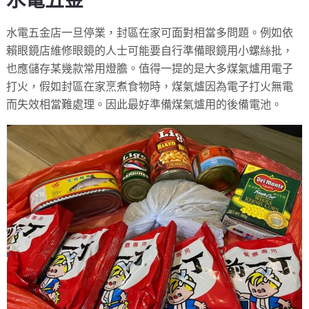
水電五金
水電五金店一旦停業，封區在家可面對相當多問題。例如依
賴眼鏡店維修眼鏡的人士可能要自行準備眼鏡用小螺絲批，
也應儲存某幾款常用燈膽。值得一提的是大多煤氣爐用電子
打火，假如封區在家烹煮食物時，煤氣爐因為電子打火無電
而失效相當難處理。因此最好準備煤氣爐用的後備電池。