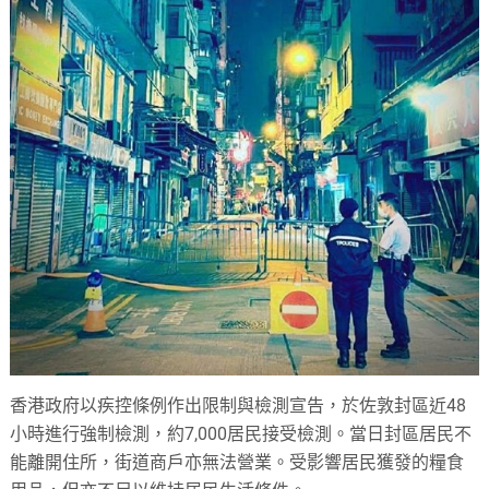
香港政府以疾控條例作出限制與檢測宣告，於佐敦封區近48
小時進行強制檢測，約7,000居民接受檢測。當日封區居民不
能離開住所，街道商戶亦無法營業。受影響居民獲發的糧食