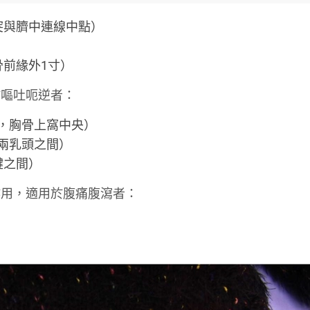
突與臍中連線中點）
骨前緣外1寸）
於嘔吐呃逆者：
，胸骨上窩中央）
兩乳頭之間）
腱之間）
作用，適用於腹痛腹瀉者：