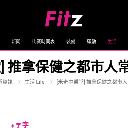
新聞
比賽時間表
裝備
運動
生活
堂] 推拿保健之都市人
新資訊
生活 Life
[米奇中醫堂] 推拿保健之都市
Increase
字
Reset
Decrease
字
字