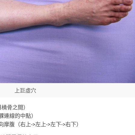
上巨虛穴
與橈骨之間）
髁連線的中點）
腹（右上->左上->左下->右下）