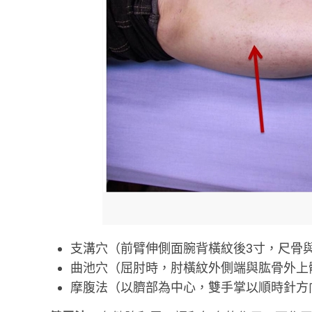
支溝穴（前臂伸側面腕背橫紋後3寸，尺骨
曲池穴（屈肘時，肘橫紋外側端與肱骨外上
摩腹法（以臍部為中心，雙手掌以順時針方向摩