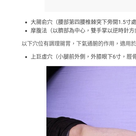
大腸俞穴（腰部第四腰椎棘突下旁開1.5寸
摩腹法（以臍部為中心，雙手掌以逆時針方向摩
以下穴位有調理腸胃，下氣通腑的作用，適用
上巨虛穴（小腿前外側，外膝眼下6寸，脛