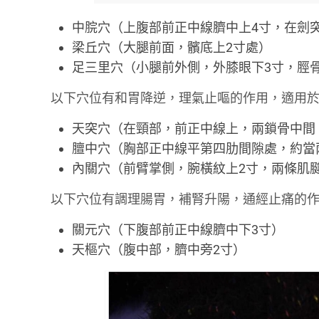
中脘穴（上腹部前正中線臍中上4寸，在劍
梁丘穴（大腿前面，髕底上2寸處）
足三里穴（小腿前外側，外膝眼下3寸，脛
以下穴位有和胃降逆，理氣止嘔的作用，適用
天突穴（在頸部，前正中線上，兩鎖骨中間
膻中穴（胸部正中線平第四肋間隙處，約當
內關穴（前臂掌側，腕橫紋上2寸，兩條肌
以下穴位有調理腸胃，補腎升陽，通經止痛的
關元穴（下腹部前正中線臍中下3寸）
天樞穴（腹中部，臍中旁2寸）