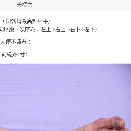
天樞穴
處，與髂嵴最高點相平）
腹，次序為：左上->右上->右下->左下）
於大便不通者：
骨前緣外1寸）