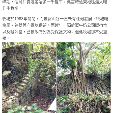
峰期，佢哋仲養過差唔多一千隻牛，係當時遠東地區最大嘅
乳牛牧場。
牧場於1983年關閉，而置富山谷一直未有任何發展，牧場嘅
格局、建築等亦得以保留。而近年，隔離嘅牛奶公司嘅宿舍
以及辦公室，已被政府列為受保護文物，但係牧場卻不受重
視。