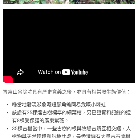
置富山谷除咗具有歷史意義之後，亦具有相當嘅生態價值：
喺當地發現瀕危嘅短腳角蟾同易危嘅小棘蛙
該處有35棵達古樹標準的細葉榕，另已證實和記錄的還
有8棵受保護的廣東紫薇。
35棵古樹當中，一些古樹的根與牧場古蹟互相交纏，人
造物與天然環境和諧地共處，是香港擁有大量古石牆樹