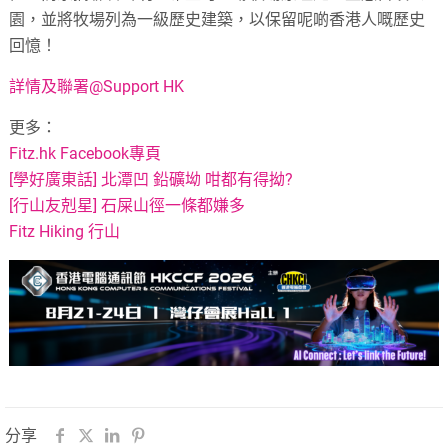
園，並將牧場列為一級歷史建築，以保留呢啲香港人嘅歷史
回憶！
詳情及聯署@Support HK
更多：
Fitz.hk Facebook專頁
[學好廣東話] 北潭凹 鉛礦坳 咁都有得拗?
[行山友剋星] 石屎山徑一條都嫌多
Fitz Hiking 行山
分享