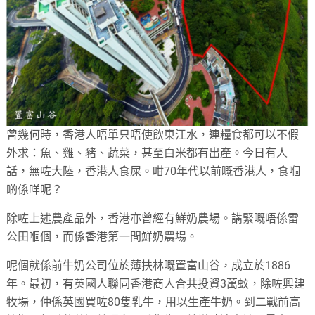
曾幾何時，香港人唔單只唔使飲東江水，連糧食都可以不假
外求：魚、雞、豬、蔬菜，甚至白米都有出產。今日有人
話，無咗大陸，香港人食屎。咁70年代以前嘅香港人，食嗰
啲係咩呢？
除咗上述農產品外，香港亦曾經有鮮奶農場。講緊嘅唔係雷
公田嗰個，而係香港第一間鮮奶農場。
呢個就係前牛奶公司位於薄扶林嘅置富山谷，成立於1886
年。最初，有英國人聯同香港商人合共投資3萬蚊，除咗興建
牧場，仲係英國買咗80隻乳牛，用以生產牛奶。到二戰前高