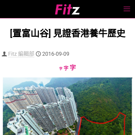
[置富山谷] 見證香港養牛歷史
Fitz 編輯部
2016-09-09
Increase
字
Reset
Decrease
字
字
font
font
font
size.
size.
size.