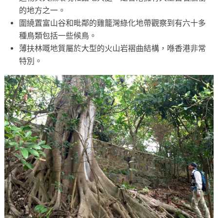
的地方之一。
圍繞置富山谷和毗鄰的雞籠灣綠化地帶觀察到有六十多
種鳥類包括一些候鳥。
薄扶林嘅地質屬於大型的火山岩褶曲結構，喺香港非常
特別。