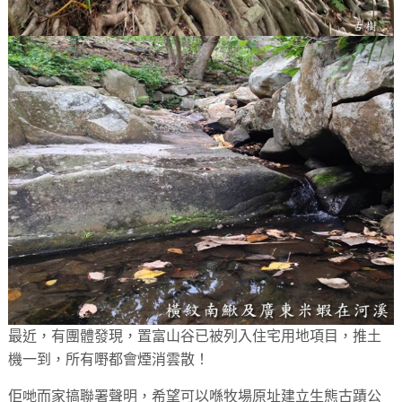
最近，有團體發現，置富山谷已被列入住宅用地項目，推土
機一到，所有嘢都會煙消雲散！
佢哋而家搞聯署聲明，希望可以喺牧場原址建立生態古蹟公