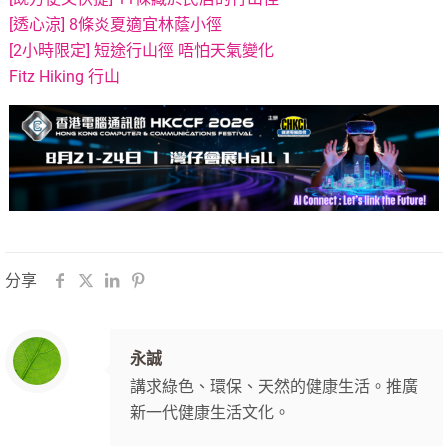
[透心涼] 8條炎夏適宜林蔭小徑
[2小時限定] 短途行山徑 唔怕天氣變化
Fitz Hiking 行山
分享
永誠
講求綠色、環保、天然的健康生活。推廣
新一代健康生活文化。