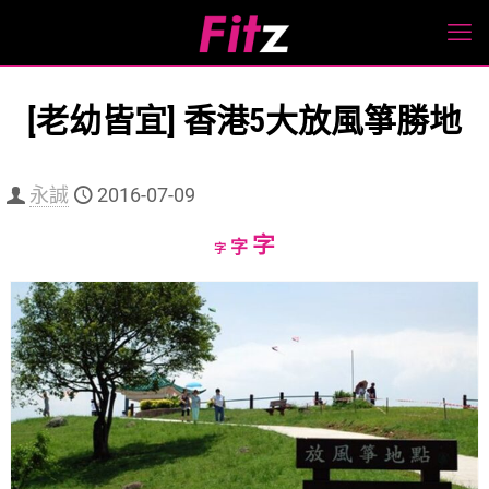
[老幼皆宜] 香港5大放風箏勝地
永誠
2016-07-09
Increase
字
Reset
Decrease
字
字
font
font
font
size.
size.
size.