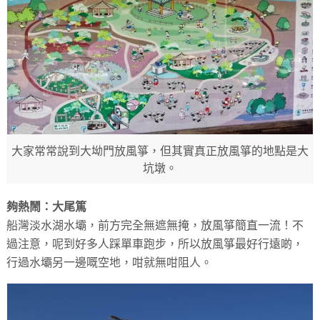
大家常常說到大坳門放風箏，但其實真正放風箏的地點是大
坑墩。
夠熱鬧：大尾篤
船灣淡水湖水壩，前方完全無遮無掩，放風箏簡直一流！不
過注意，呢到好多人踩單車跑步，所以放風箏最好行遠啲，
行過水壩另一邊嘅空地，咁就無咁阻人。