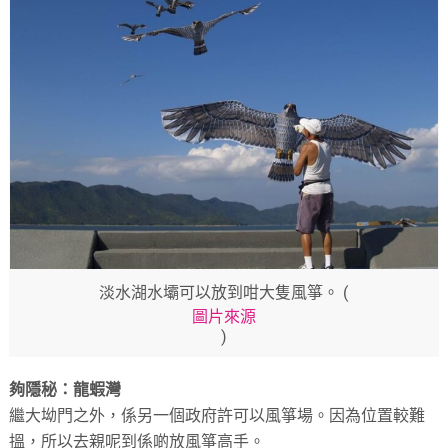
淡水湖水壩可以放到咁大隻風箏。 (
圖片來源
)
夠隱秘：龍蝦灣
繼大坳門之外，係另一個政府許可以風箏場。因為位置較難
搵，所以去親呢到係啲放風箏高手。