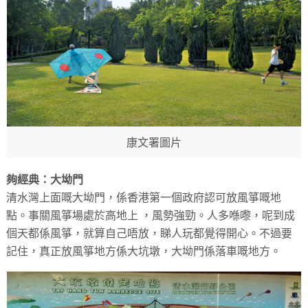
康文署圖片
夠經典：大坳門
清水灣上面嘅大坳門，係香港第一個政府認可放風箏嘅地
點。事關風箏場處於高地上 ，風勢強勁。人多喺嚟，呢到成
個天都係風箏，就算自己唔放，睇人玩都覺得開心。不過要
記住，真正放風箏地方係大坑墩，大坳門係落車嘅地方。