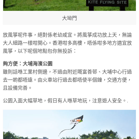
大坳門
放風箏呢件事，絕對係老幼咸宜。將風箏成功放上天，無論
大人細路一樣咁開心。香港咁多高樓，唔係咁多地方適宜放
風箏，以下呢個地點包你無投訴：
夠方便：大埔海濱公園
雖則話喺工業村側邊，不過由附近嘅富善邨、大埔中心行過
去一啲都唔遠。由火車站行過去都唔使半個鐘，交通方便，
且設備完善。
公園入面大幅草地，假日有人喺草地玩，注意遊人安全。.