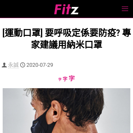
[運動口罩] 要呼吸定係要防疫? 專
家建議用納米口罩
永誠
2020-07-29
Increase
字
Reset
Decrease
字
字
font
font
font
size.
size.
size.