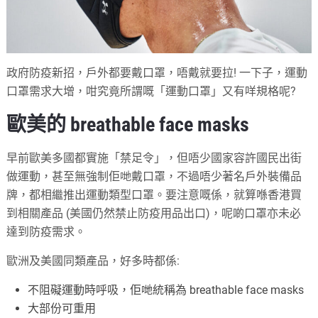
政府防疫新招，戶外都要戴口罩，唔戴就要拉! 一下子，運動
口罩需求大增，咁究竟所謂嘅「運動口罩」又有咩規格呢?
歐美的 breathable face masks
早前歐美多國都實施「禁足令」，但唔少國家容許國民出街
做運動，甚至無強制佢哋戴口罩，不過唔少著名戶外裝備品
牌，都相繼推出運動類型口罩。要注意嘅係，就算喺香港買
到相關產品 (美國仍然禁止防疫用品出口)，呢啲口罩亦未必
達到防疫需求。
歐洲及美國同類產品，好多時都係:
不阻礙運動時呼吸，佢哋統稱為 breathable face masks
大部份可重用