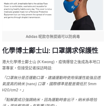
Adidas 呢款亦無提過可以防病毒
化學博士鄺士山: 口罩講求保護性
港大化學博士鄺士山 (K Kwong)，疫情爆發之後成為本地口
罩專家，佢接受記者採訪時話:
「口罩無分是否運動口罩，建議運動時使用保護性能強且透
氣度高的納米 (nano) 口罩，國際標準是壓差需低於 5mm
H2O/cm2。」
「點解要成日強調納米，因為運動時會出汗，納米係唔怕
汗，濕咗都用得，冇影響 (防疫)」