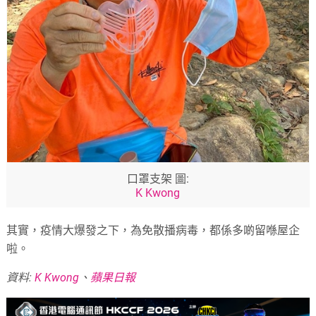
口罩支架 圖:
K Kwong
其實，疫情大爆發之下，為免散播病毒，都係多啲留喺屋企
啦。
資料:
K Kwong
、
蘋果日報