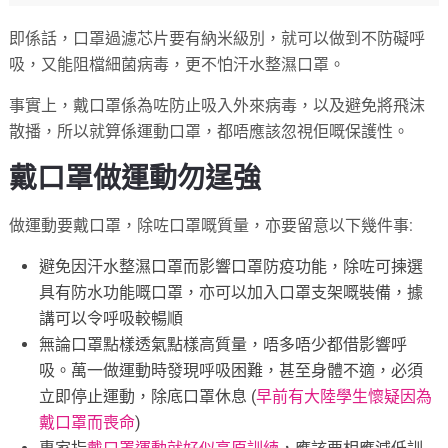
即係話，口罩過濾芯片要有納米級別，就可以做到不防礙呼
吸，又能阻檔細菌病毒，更不怕汗水整濕口罩。
事實上，戴口罩係為咗防止吸入外來病毒，以及避免將飛沫
散播，所以就算係運動口罩，都唔應該忽視佢嘅保護性。
戴口罩做運動勿逞強
做運動要戴口罩，除咗口罩嘅質量，亦要留意以下幾件事:
避免因汗水整濕口罩而影響口罩防疫功能，除咗可揀選
具有防水功能嘅口罩，亦可以加入口罩支架嘅裝備，據
講可以令呼吸較暢順
無論口罩點樣透氣點樣高質量，唔多唔少都借影響呼
吸。萬一做運動時發現呼吸困難，甚至身體不適，必須
立即停止運動，除底口罩休息 (
早前有大陸學生懷疑因為
戴口罩而喪命
)