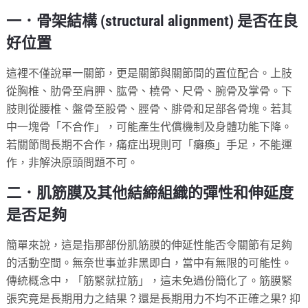
一．骨架結構 (structural alignment) 是否在良
好位置
這裡不僅說單一關節，更是關節與關節間的置位配合。上肢
從胸椎、肋骨至肩胛、肱骨、橈骨、尺骨、腕骨及掌骨。下
肢則從腰椎、盤骨至股骨、脛骨、腓骨和足部各骨塊。若其
中一塊骨「不合作」，可能產生代償機制及身體功能下降。
若關節間長期不合作，痛症出現則可「癱瘓」手足，不能運
作，非解決原頭問題不可。
二．肌筋膜及其他結締組織的彈性和伸延度
是否足夠
簡單來說，這是指那部份肌筋膜的伸延性能否令關節有足夠
的活動空間。無奈世事並非黑即白，當中有無限的可能性。
傳統概念中，「筋緊就拉筋」，這未免過份簡化了。筋膜緊
張究竟是長期用力之結果？還是長期用力不均不正確之果? 抑