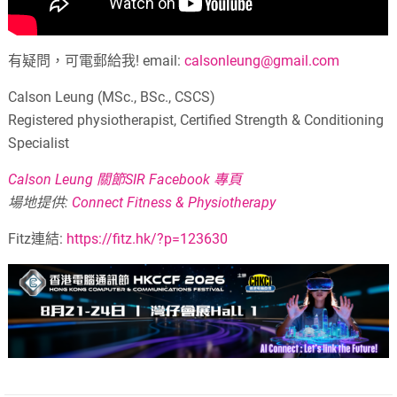
有疑問，可電郵給我! email:
calsonleung@gmail.com
Calson Leung (MSc., BSc., CSCS)
Registered physiotherapist, Certified Strength & Conditioning
Specialist
Calson Leung 關節SIR Facebook 專頁
場地提供:
Connect Fitness & Physiotherapy
Fitz連結:
https://fitz.hk/?p=123630