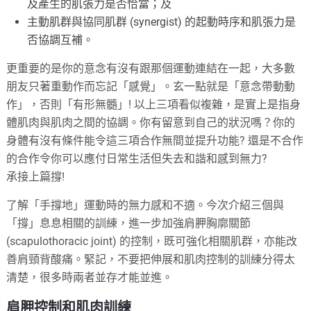
及產生的肌張力是否恰當；及
主動肌群與協同肌群 (synergist) 的起動時序和肌張力是
否協調互補。
更重要的是你的意念有沒有跟那個運動連結在一起，大多數
朋友只著重動作而忘記「感覺」。玄一點就是「意念帶動動
作」，否則「有形無髓」! 以上三項看似複雜，是實上是指身
體肌肉與肌肉之間的協調。你有留意到自己的狀況嗎？你的
身體有沒有條件能令這三項合作無間並提升功能? 還是不合作
的合作令你可以應付日常生活但失去和諧和感到無力?
承接上篇撐!
了解「手撐地」運動時的無力感和不適。今次介紹三個與
「撐」息息相關的訓練，進一步加強肩胛胸廓關節
(scapulothoracic joint) 的控制，既可強化相關肌群，亦能改
善肩頸背酸痛。緊記，不要把伸展和肌肉控制的訓練分得太
清楚，很多時兩者並存才能並進。
肩胛控制和肌肉訓練