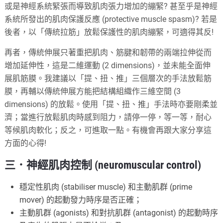
或是神經系統緊張而導致肌肉張力增加的繃緊? 甚至乎是神經
系統所發出的肌肉保護反應 (protective muscle spasm)? 若是
後者，以「傳統拉筋」放鬆保護性的肌肉繃緊，可適得其反!
再者，傳統伸展只著重把肌肉、筋腱和韌帶的兩端拉伸從而
增加延伸性，這是二維運動 (2 dimensions)，並未能全面伸
展肌筋膜。我建議以「提、扭、推」三個層次的手法放鬆筋
膜，再輔以傳統伸展方能把結構組織作三維空間 (3
dimensions) 的放鬆。使用「提、扭、推」手法時亦要剛柔並
濟；當進行放鬆肌肉時感到阻力，請停一停，等一等，耐心
等候肌肉軟化；反之，可進取一點。有機會再跟大家分享這
方面的心得!
三．神經肌肉控制 (neuromuscular control)
穩定性肌肉 (stabiliser muscle) 和主動肌群 (prime
mover) 的起動發力時序是否正確；
主動肌群 (agonists) 和對抗肌群 (antagonist) 的起動時序