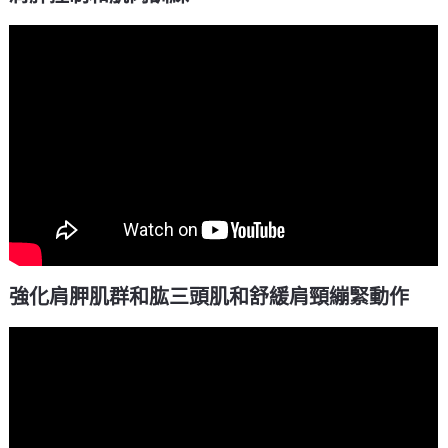
強化肩胛肌群和肱三頭肌和舒緩肩頸繃緊動作