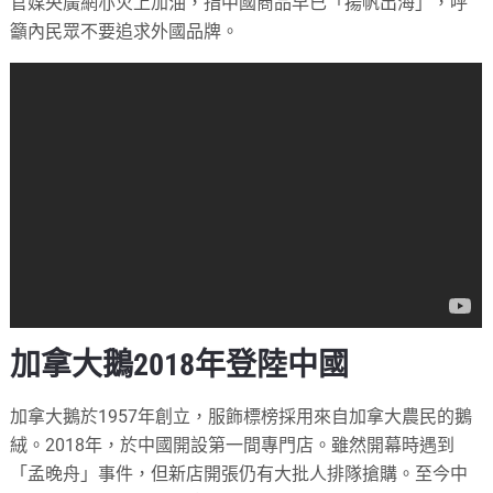
官媒央廣網亦火上加油，指中國商品早已「揚帆出海」，呼
籲內民眾不要追求外國品牌。
加拿大鵝2018年登陸中國
加拿大鵝於1957年創立，服飾標榜採用來自加拿大農民的鵝
絨。2018年，於中國開設第一間專門店。雖然開幕時遇到
「孟晚舟」事件，但新店開張仍有大批人排隊搶購。至今中