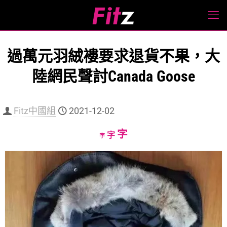
過萬元羽絨褸要求退貨不果，大
陸網民聲討Canada Goose
Fitz中國組
2021-12-02
Increase
字
Reset
Decrease
字
字
font
font
font
size.
size.
size.