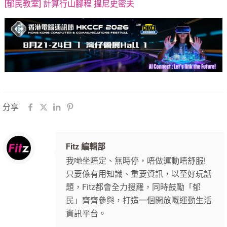
[郁民教室] 計算行山腳程 搵尼史密夫
分享
Fitz 編輯部
我哋坐唔定、無時停，唔做運動唔舒服!
只要係有用知識、重要資訊，以至好玩話
題，Fitz都會全力搜羅，同時鼓勵「郁
民」齊齊參與，打造一個開放嘅運動生活
資訊平台。