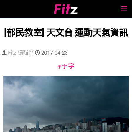
[郁民教室] 天文台 運動天氣資訊
Fitz 編輯部
2017-04-23
Increase
字
Reset
Decrease
字
字
font
font
font
size.
size.
size.