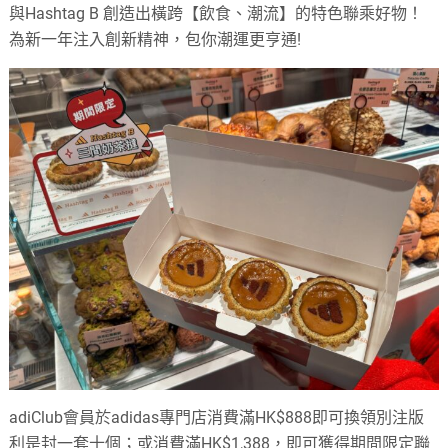
與Hashtag B 創造出橫跨【飲食、潮流】的特色聯乘好物！
為新一年注入創新精神，包你潮運更亨通!
adiClub會員於adidas專門店消費滿HK$888即可換領別注版
利是封一套十個；或消費滿HK$1,388，即可獲得期間限定聯