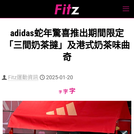
adidas蛇年驚喜推出期間限定
「三間奶茶撻」及港式奶茶味曲
奇
Fitz運動資訊
2025-01-20
Increase
字
Reset
Decrease
字
字
font
font
font
size.
size.
size.