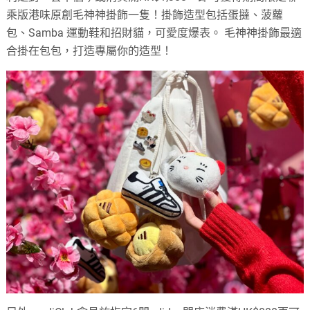
乘版港味原創毛神神掛飾一隻！掛飾造型包括蛋撻、菠蘿
包、Samba 運動鞋和招財貓，可愛度爆表。 毛神神掛飾最適
合掛在包包，打造專屬你的造型！