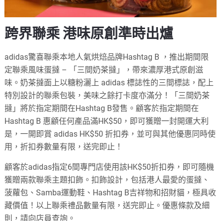
跨界聯乘 港味原創準時出爐
adidas驚喜聯乘本地人氣烘焙品牌Hashtag B ，推出期間限
定聯乘風味蛋撻 – 「三間奶茶撻」，帶來濃厚港式原創滋
味。奶茶撻面上以糖粉灑上 adidas 標誌性的三間標誌，配上
特別設計的聯乘包裝，美味之餘打卡度亦滿分！「三間奶茶
撻」將於指定期間在Hashtag B發售。顧客於指定期間在
Hashtag B 惠顧任何產品滿HK$50，即可獲贈一封開運大利
是，一開即賞 adidas HK$50 折扣券，並可與其他優惠同時使
用，折扣券數量有限，送完即止！
顧客於adidas指定6間專門店使用該HK$50折扣券，即可隨機
獲贈兩款聯乘主題扣飾。扣飾設計，包括港人最愛的蛋撻、
菠蘿包、Samba運動鞋、Hashtag B吉祥物和招財貓，極具收
藏價值！以上聯乘禮品數量有限，送完即止。優惠條款及細
則，請向店員查詢。