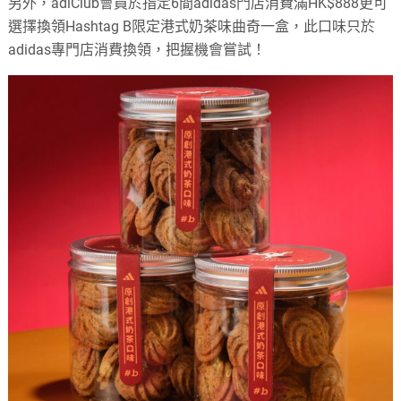
另外，adiClub會員於指定6間adidas門店消費滿HK$888更可
選擇換領Hashtag B限定港式奶茶味曲奇一盒，此口味只於
adidas專門店消費換領，把握機會嘗試！