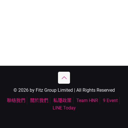
© 2026 by Fitz Group Limited | All Rights Reserved
聯絡我們
關於我們
私隱政策
Team HNR
9 Event
LINE Today