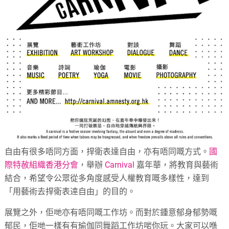
自由有很多唔同方面，捍衛表達自由，亦有唔同嘅方式。
國
際特赦組織香港分會
，舉辦
Carnival
嘉年華，將教育與藝術
結合，希望令公眾從多角度感受人權教育嘅多樣性，達到
「用藝術去捍衛表逹自由」的目的。
展覽之外，佢哋亦有唔同嘅工作坊。而對於鍾意郁身郁勢嘅
郁民，佢哋一樣有有瑜伽同舞蹈工作坊啱你玩。大家可以喺