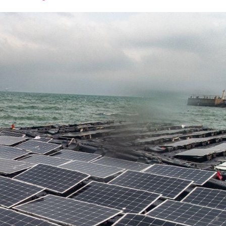
font
font
font
size.
size.
size.