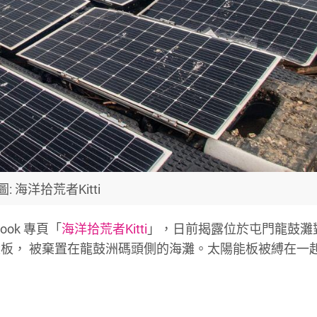
圖: 海洋拾荒者Kitti
ok 專頁「
海洋拾荒者Kitti
」，日前揭露位於屯門龍鼓灘
板， 被棄置在龍鼓洲碼頭側的海灘。太陽能板被縛在一