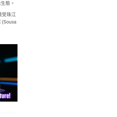
境生態。
境受珠江
ousa