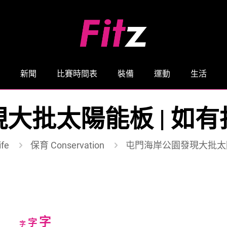
新聞
比賽時間表
裝備
運動
生活
大批太陽能板 | 如
fe
保育 Conservation
屯門海岸公園發現大批太陽
Increase
字
Reset
Decrease
字
字