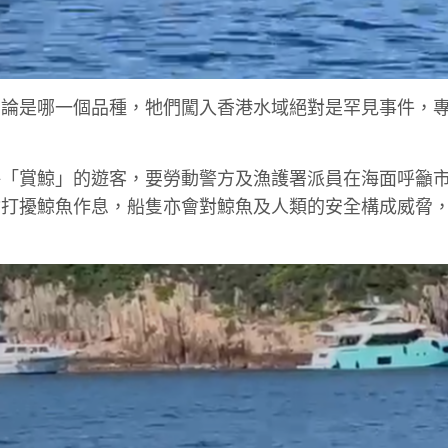
無論是哪一個品種，牠們闖入香港水域絕對是罕見事件，
海「賞鯨」的遊客，要勞動警方及漁護署派員在海面呼籲
會打擾鯨魚作息，船隻亦會對鯨魚及人類的安全構成威脅