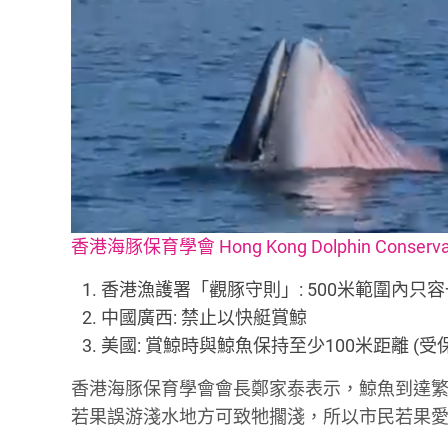
香港海豚保育學會 Hong Kong Dolphin Conservati
香港漁護署「觀豚守則」: 500米範圍內只
中國廣西: 禁止以快艇賞鯨
美國: 賞鯨時與鯨魚保持至少100米距離 (
香港海豚保育學會會長鄭家泰表示，鯨魚到達
若果誤游淺水地方可致牠擱淺，所以市民若果