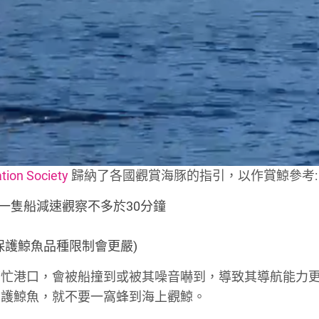
on Society
歸納了各國觀賞海豚的指引，以作賞鯨參考:
容一隻船減速觀察不多於30分鐘
受保護鯨魚品種限制會更嚴)
繁忙港口，會被船撞到或被其噪音嚇到，導致其導航能力
愛護鯨魚，就不要一窩蜂到海上觀鯨。