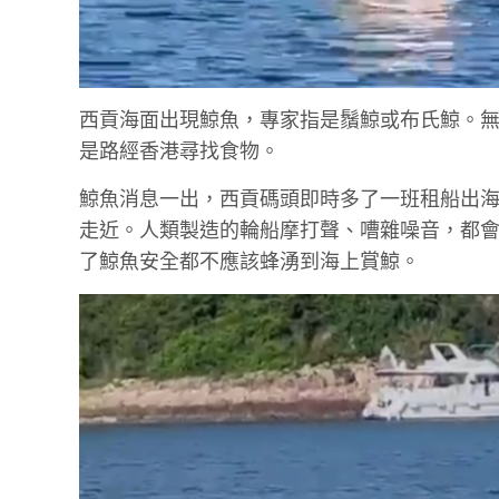
西貢海面出現鯨魚，專家指是鬚鯨或布氏鯨。
是路經香港尋找食物。
鯨魚消息一出，西貢碼頭即時多了一班租船出
走近。人類製造的輪船摩打聲、嘈雜噪音，都
了鯨魚安全都不應該蜂湧到海上賞鯨。