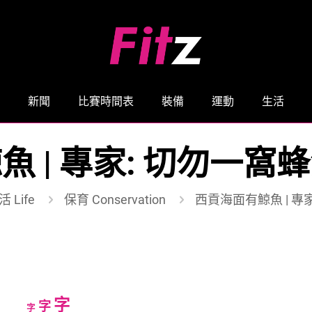
新聞
比賽時間表
裝備
運動
生活
魚 | 專家: 切勿一窩
 Life
保育 Conservation
西貢海面有鯨魚 | 專
Increase
字
Reset
Decrease
字
字