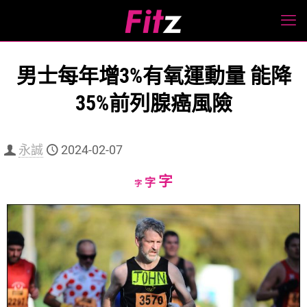
男士每年增3%有氧運動量 能降
35%前列腺癌風險
永誠
2024-02-07
Increase
字
Reset
Decrease
字
字
font
font
font
size.
size.
size.