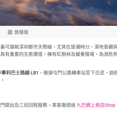
圖: 旅發局
這裏可遠眺深圳都市天際線，尤其在退潮時分，濕地景觀
也具有重要的生態價值，擁有紅樹林及蠔養殖場，為瀕危
非專利巴士路線 LB1
，連接屯門公路轉車站至下白泥，途
務。
屯門開出及三班回程服務。乘客需透過
九巴網上商店Shop 1