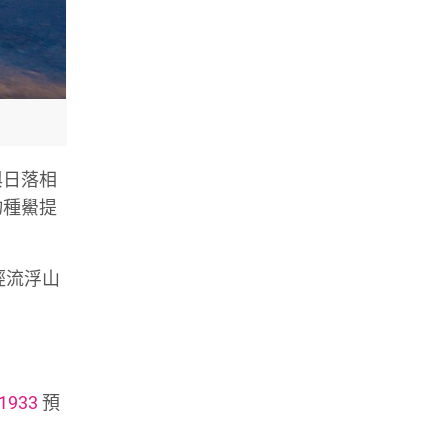
與日落相
物種鱟提
經流浮山
933
預