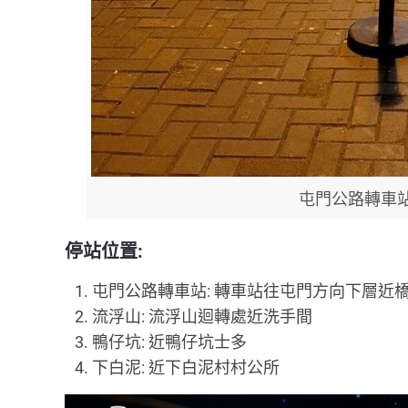
屯門公路轉車
停站位置:
屯門公路轉車站: 轉車站往屯門方向下層近
流浮山: 流浮山迴轉處近洗手間
鴨仔坑: 近鴨仔坑士多
下白泥: 近下白泥村村公所