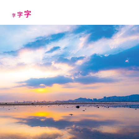
Increase
字
Reset
Decrease
字
字
font
font
font
size.
size.
size.