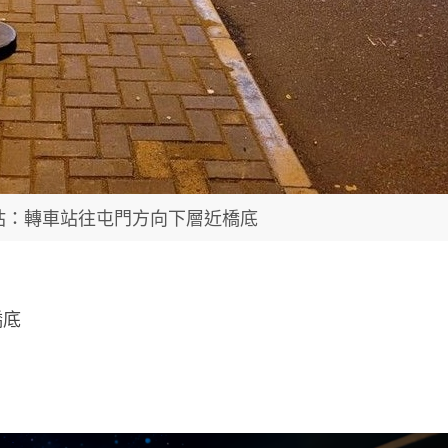
站：轉車站往屯門方向下層近橋底
橋底