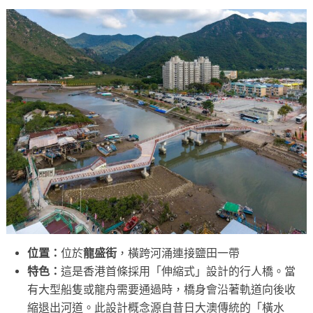
位置：
位於
龍盛街
，橫跨河涌連接鹽田一帶
特色：
這是香港首條採用「伸縮式」設計的行人橋。當
有大型船隻或龍舟需要通過時，橋身會沿著軌道向後收
縮退出河道。此設計概念源自昔日大澳傳統的「橫水