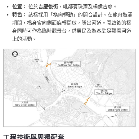
位置：
位於
吉慶後街
，毗鄰寶珠潭及楊侯古廟。
特色：
該橋採用「橫向轉動」的開合設計。在龍舟遊涌
期間，橋身會向側面旋轉開啟，騰出河道。開啟後的橋
身同時可作為臨時觀景台，供居民及遊客駐足觀看河道
上的活動。
工程技術與周邊配套