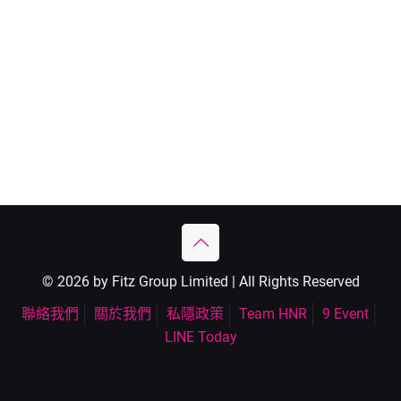
© 2026 by Fitz Group Limited | All Rights Reserved
聯絡我們
關於我們
私隱政策
Team HNR
9 Event
LINE Today