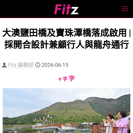
大澳鹽田橋及寶珠潭橋落成啟用 |
採開合設計兼顧行人與龍舟通行
Fitz 編輯部
2026-06-15
Increase
字
Reset
Decrease
字
字
font
font
font
size.
size.
size.