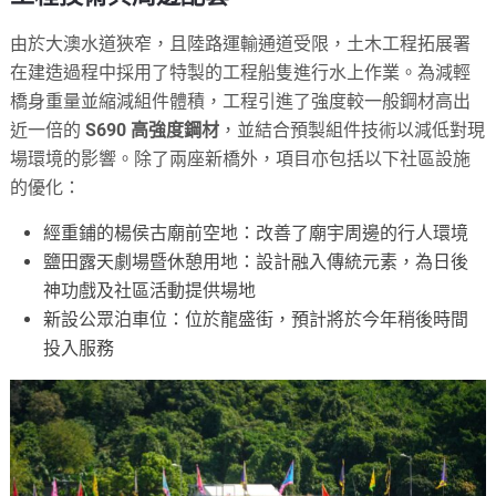
由於大澳水道狹窄，且陸路運輸通道受限，土木工程拓展署
在建造過程中採用了特製的工程船隻進行水上作業。為減輕
橋身重量並縮減組件體積，工程引進了強度較一般鋼材高出
近一倍的
S690 高強度鋼材
，並結合預製組件技術以減低對現
場環境的影響。除了兩座新橋外，項目亦包括以下社區設施
的優化：
經重鋪的楊侯古廟前空地：改善了廟宇周邊的行人環境
鹽田露天劇場暨休憩用地：設計融入傳統元素，為日後
神功戲及社區活動提供場地
新設公眾泊車位：位於龍盛街，預計將於今年稍後時間
投入服務