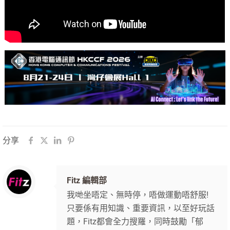
分享
Fitz 編輯部
我哋坐唔定、無時停，唔做運動唔舒服!
只要係有用知識、重要資訊，以至好玩話
題，Fitz都會全力搜羅，同時鼓勵「郁