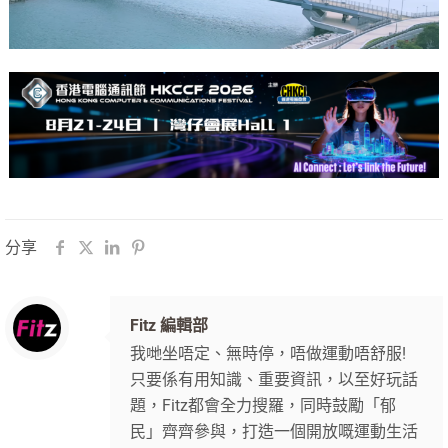
分享
Fitz 編輯部
我哋坐唔定、無時停，唔做運動唔舒服!
只要係有用知識、重要資訊，以至好玩話
題，Fitz都會全力搜羅，同時鼓勵「郁
民」齊齊參與，打造一個開放嘅運動生活