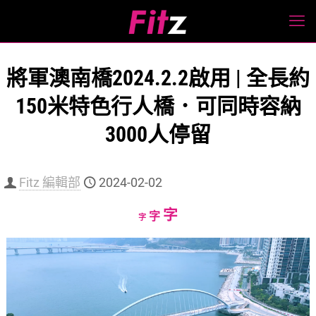
將軍澳南橋2024.2.2啟用 | 全長約
150米特色行人橋．可同時容納
3000人停留
Fitz 編輯部
2024-02-02
Increase
字
Reset
Decrease
字
字
font
font
font
size.
size.
size.