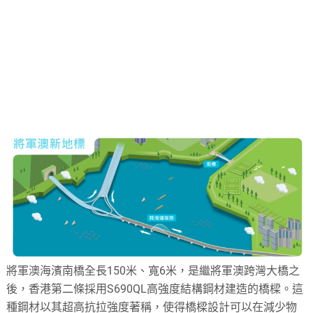
將軍澳海濱南橋全長150米、寬6米，是繼將軍澳跨灣大橋之
後，香港第二條採用S690QL高強度結構鋼材建造的橋樑。這
種鋼材以其超高抗拉強度著稱，使得橋樑設計可以在減少物