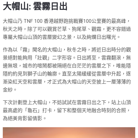
大帽山: 雲霧日出
大帽山乃 TNF 100 香港越野跑挑戰賽100公里賽的最高峰，
秋天之時，除了可以觀賞芒草、狗尾草、觀霜，更不容錯過
專屬大帽山山頂的雲層變幻之景，以及絢爛日出曙光。
作為以「霧」聞名的大帽山，秋冬之時，將近日出時分的觀
景絕對能夠用「壯觀」二字形容。日出將至，雲霧翻滾，無
邊無垠，城市的喧鬧都被隔絕在白茫茫的雲層之下，唯能隱
隱約約見到獅子山的輪廓。直至太陽緩緩從雲層中升起，逐
漸染紅天空和雲層，才正式為大帽山的天空披上一層薄薄的
金紗。
下次計劃登上大帽山，不妨試試在雲霧日出之下，站上山頂
最高處的「龜石」打卡，留下和整個天地融合時刻的合照，
為絕美背影留倩影。