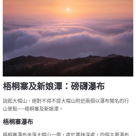
梧桐寨及新娘潭：磅礴瀑布
說起大帽山，絕對不得不提大帽山附近兩個以瀑布聞名的行
山景點——梧桐寨及新娘潭。
梧桐寨瀑布
梧桐寨瀑布坐落大帽山一帶，處於叢林深處，四個主要瀑布