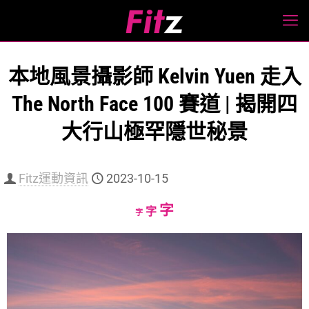
本地風景攝影師 Kelvin Yuen 走入
The North Face 100 賽道 | 揭開四
大行山極罕隱世秘景
Fitz運動資訊
2023-10-15
Increase
字
Reset
Decrease
字
字
font
font
font
size.
size.
size.