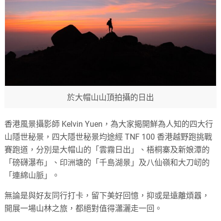
於大帽山山頂拍攝的日出
香港風景攝影師 Kelvin Yuen，為大家揭開鮮為人知的四大行
山隱世秘景，四大隱世秘景均途經 TNF 100 香港越野跑挑戰
賽跑道，分別是大帽山的「雲霧日出」、梧桐寨及新娘潭的
「磅礴瀑布」、印洲塘的「千島湖景」及八仙嶺和大刀屻的
「連綿山脈」。
無論是與好友同行打卡，留下美好回憶，抑或是遠離煩囂，
開展一場山林之旅，都絕對值得瀟灑走一回。