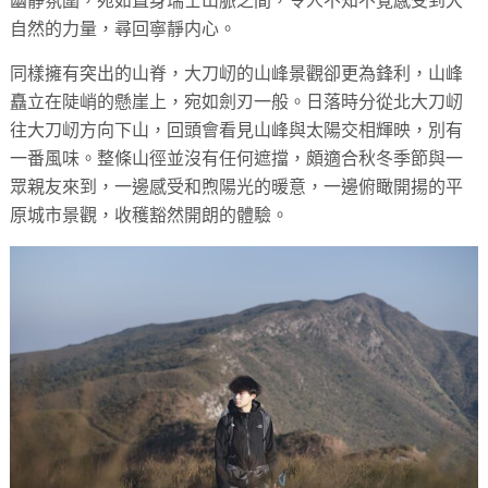
幽靜氛圍，宛如置身瑞士山脈之間，令人不知不覺感受到大
自然的力量，尋回寧靜内心。
同樣擁有突出的山脊，大刀屻的山峰景觀卻更為鋒利，山峰
矗立在陡峭的懸崖上，宛如劍刃一般。日落時分從北大刀屻
往大刀屻方向下山，回頭會看見山峰與太陽交相輝映，別有
一番風味。整條山徑並沒有任何遮擋，頗適合秋冬季節與一
眾親友來到，一邊感受和煦陽光的暖意，一邊俯瞰開揚的平
原城市景觀，收穫豁然開朗的體驗。