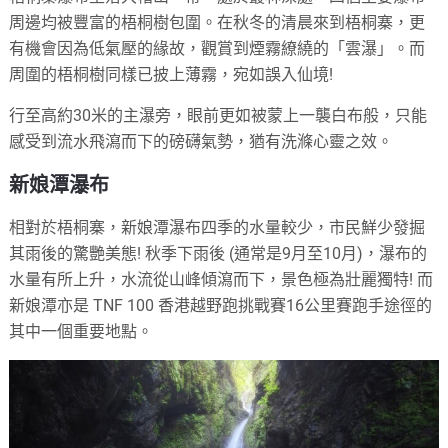
周邊均被豐富的梧桐樹包圍。在秋冬的清晨來到梧桐寨，更
有機會因為低氣壓的緣故，觀賞到煙霧繚繞的「雲瀑」。而
周圍的梧桐樹同樣已披上薄霧，宛如誤入仙境!
行至高約30米的主瀑旁，眼前更如被蒙上一襲白布般，只能
感受到流水飛瀉而下的磅礴氣勢，猶有洗滌心靈之效。
新娘潭瀑布
相對於梧桐寨，新娘潭瀑布四季的水量較少，市民鮮少發掘
其雨後的驚艷美態! 秋季下雨後 (通常是9月至10月)，瀑布的
水量有所上升，水流從山峰傾瀉而下，景色極為壯麗獨特! 而
新娘潭亦是 TNF 100 香港越野跑挑戰賽16公里賽跑手途徑的
其中一個重要地點。