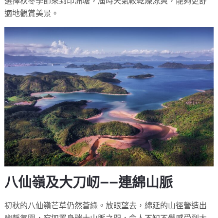
選擇秋冬季節來到印洲塘，屆時天氣較乾燥涼爽，能夠更舒
適地觀賞美景。
八仙嶺及大刀屻——連綿山脈
初秋的八仙嶺芒草仍然蒼綠。放眼望去，綿延的山徑營造出