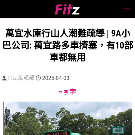
萬宜水庫行山人潮難疏導 | 9A小
巴公司: 萬宜路多車擠塞，有10部
車都無用
Fitz 編輯部
2025-04-08
Increase
字
Reset
Decrease
字
字
font
font
font
size.
size.
size.