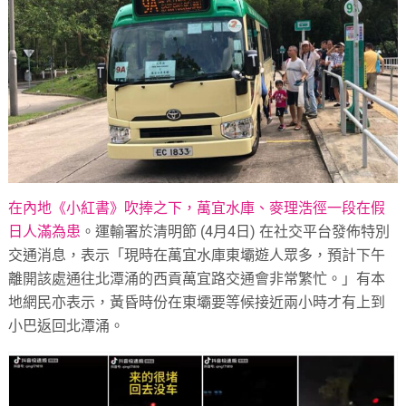
在內地《小紅書》吹捧之下，萬宜水庫、麥理浩徑一段在假
日人滿為患
。運輸署於清明節 (4月4日) 在社交平台發佈特別
交通消息，表示「現時在萬宜水庫東壩遊人眾多，預計下午
離開該處通往北潭涌的西貢萬宜路交通會非常繁忙。」有本
地網民亦表示，黃昏時份在東壩要等候接近兩小時才有上到
小巴返回北潭涌。