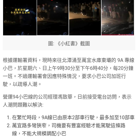
圖: 《小紅書》截圖
根據運輸署資料，現時來往北潭涌至萬宜水庫東壩的 9A 專線
小巴，於星期六、日上午9時30分至下午6時40分，每20分鐘
一班。不過運輸署會因應特殊情況，要求小巴公司加班行
駛，以疏導人潮。
營運94小巴線的公司經理馮致華，日前接受電台訪問，表示
人潮問題難以解決:
在繁忙時段，9A線已由原本2部車行駛，最多加至10部車
萬宜路多彎狹窄，司機要有豐富經驗才能駕駛這條路
線，不能大規模調配小巴