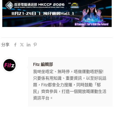
分享
Fitz 編輯部
我哋坐唔定、無時停，唔做運動唔舒服!
只要係有用知識、重要資訊，以至好玩話
題，Fitz都會全力搜羅，同時鼓勵「郁
民」齊齊參與，打造一個開放嘅運動生活
資訊平台。