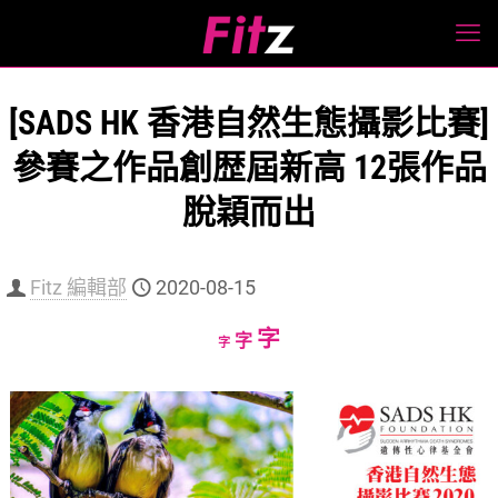
[SADS HK 香港自然生態攝影比賽]
參賽之作品創歴屆新高 12張作品
脫穎而出
Fitz 編輯部
2020-08-15
Increase
字
Reset
Decrease
字
字
font
font
font
size.
size.
size.