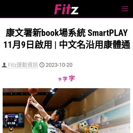
康文署新book場系統 SmartPLAY
11月9日啟用 | 中文名沿用康體通
Fitz運動資訊
2023-10-20
Increase
字
Reset
Decrease
字
字
font
font
font
size.
size.
size.