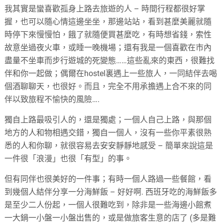
我其實是蠻喜歡孤身上路去旅遊的人 – 時間行程都很好掌
握，也可以隨心情這邊坐坐，那邊站站，看到甚麼美麗就隨
時停下來慢慢怕，餓了就隨便買甚麼吃，有時想省錢，索性
故意坐過夜火車，或睡一晚機場；還有我是一個喜歡在市內
盡量不坐車而步行遊城的死變態……這些亂來的東西，很難找
伴和你一起做；偶爾在hostel裏遇上一些旅人，一同結伴去喝
個酒聊聊天，也很好。而且，完全不用承擔遇上合不來的同
伴以致旅程不愉快的風險….
獨自上路最吸引人的，還是獨處；一個人自己上路，與那個
地方的人和物相遇交錯，獨自一個人，沒有一些你平素很熟
悉的人和你聊，就很容易去安安靜靜地感受 – 簡單來說這是
一件很「浪漫」也很「有型」的事。
但有同伴也很美好的一件事；有時一個人路過一些餐館，看
到幾個人結伴分享一分海鮮飯 – 好好啊. 西班牙吃的海鮮飯多
是至少二人份起，一個人很難吃到，除非是一些海邊小館煮
一大鍋一小盤一小盤出售的，或是做旅客生意的店了 (多是難