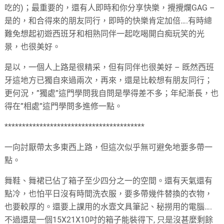
吃的)；最重要的，還有人即時和你分享快樂，攪攪爛GAG –
是的，和合得來的朋友同行，即時的快樂肯定加倍….有時總
難免想起初遊西班牙和相熟同伴一起吃喝開白痴玩笑的光
景，也很美好。
是以，一個人上路是很精采，但有同伴也很美好 – 既然西班
牙這地方已獨自來過兩次，再來，還是比較想有朋友同行；
更何況，”獨處”這門學問我自問是學得差不多；年紀漸長，也
得在”相處”這門學問多進修一點。
****************************************
一向討厭帶太多東西上路，但這次似乎無可避免地要多帶一
點。
舞鞋、舞裙已佔了箱子至少四分之一的空間。還有天氣還有
點冷，也怕平日沒有時間洗衣服，要多帶幾件替換的衣物，
也要較厚的。還要上課用的水壼文具筆記、秘撈用的電腦….
不過還是一個15X21X10吋的箱子能裝得下, 只是沒甚麼剩餘