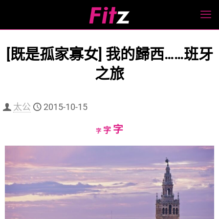
[既是孤家寡女] 我的歸西……班牙
之旅
太公
2015-10-15
Increase
字
Reset
Decrease
字
字
font
font
font
size.
size.
size.