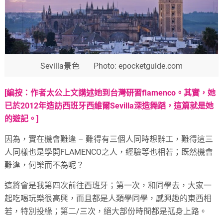
Sevilla景色 Photo: epocketguide.com
[編按：作者太公
上文
講述她到台灣研習flamenco。其實，她
已於2012年造訪西班牙西維爾Sevilla深造舞蹈，這篇就是她
的遊記。]
因為，實在機會難逢 – 難得有三個人同時想辭工，難得這三
人同樣也是學開FLAMENCO之人，經驗等也相若；既然機會
難逢，何樂而不為呢？
這將會是我第四次前往西班牙；第一次，和同學去，大家一
起吃喝玩樂很高興，而且都是人類學同學，感興趣的東西相
若，特別投緣；第二/三次，絕大部份時間都是孤身上路。