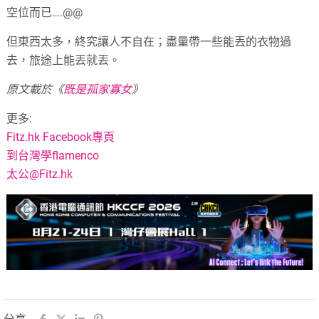
空位而已….@@
但東西太多，終究讓人不自在；盡量帶一些能丟的衣物過
去，旅途上能丟就丟。
原文載於《
既是孤家寡女
》
更多:
Fitz.hk Facebook專頁
到台灣學flamenco
太公@Fitz.hk