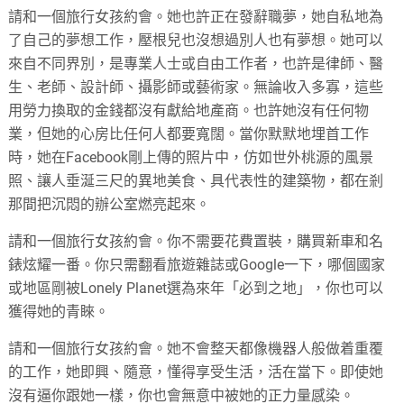
請和一個旅行女孩約會。她也許正在發辭職夢，她自私地為
了自己的夢想工作，壓根兒也沒想過別人也有夢想。她可以
來自不同界別，是專業人士或自由工作者，也許是律師、醫
生、老師、設計師、攝影師或藝術家。無論收入多寡，這些
用勞力換取的金錢都沒有獻給地產商。也許她沒有任何物
業，但她的心房比任何人都要寬闊。當你默默地埋首工作
時，她在Facebook剛上傳的照片中，仿如世外桃源的風景
照、讓人垂涎三尺的異地美食、具代表性的建築物，都在剎
那間把沉悶的辦公室燃亮起來。
請和一個旅行女孩約會。你不需要花費置裝，購買新車和名
錶炫耀一番。你只需翻看旅遊雜誌或Google一下，哪個國家
或地區剛被Lonely Planet選為來年「必到之地」，你也可以
獲得她的青睞。
請和一個旅行女孩約會。她不會整天都像機器人般做着重覆
的工作，她即興、隨意，懂得享受生活，活在當下。即使她
沒有逼你跟她一樣，你也會無意中被她的正力量感染。