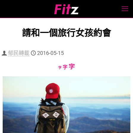
請和一個旅行女孩約會
郁民轉載
2016-05-15
Increase
字
Reset
Decrease
字
字
font
font
font
size.
size.
size.