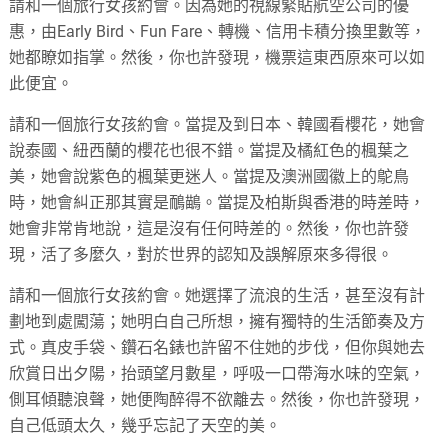
請和一個旅行女孩約會。因為她的視線緊貼航空公司的優
惠，由Early Bird、Fun Fare、轉機、信用卡積分換里數等，
她都瞭如指掌。然後，你也許發現，機票這東西原來可以如
此便宜。
請和一個旅行女孩約會。當提及到日本、韓國看櫻花，她會
說泰國、紐西蘭的櫻花也很不錯。當提及橘紅色的楓葉之
美，她會說紫色的楓葉更迷人。當提及澳洲國徽上的鴕鳥
時，她會糾正那其實是鴯鶓。當提及柏斯與香港的時差時，
她會非常肯地說，這是沒有任何時差的。然後，你也許發
現，活了多麼久，對於世界的認知及誤解原來多得很。
請和一個旅行女孩約會。她選擇了流浪的生活，甚至沒有計
劃地到處闖蕩；她明白自己所想，擁有獨特的生活節奏及方
式。真皮手袋、鑽石名錶也許留不住她的步伐，但你與她去
欣賞日出夕陽，抬頭望月數星，呼吸一口帶海水味的空氣，
側耳傾聽浪聲，她便陶醉得不欲離去。然後，你也許發現，
自己低頭太久，幾乎忘記了天空的美。