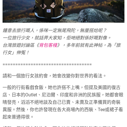
鍾意去旅行嘅人，係咪一定無尾飛陀，無厘搭烚呢？
一位旅行少女，就話畀大家知，佢哋絕對係好嘅對像。
台灣旅遊討論區《
背包客棧
》，多年前就有此神帖，為「旅
行女」伸冤！
===================================
請和一個旅行女孩約會，她會改變你對世界的看法。
一般的行街看戲食飯，她也許搭不上嘴，但提及美國的復古
店、日本的Outlet、尼泊爾、印度和非洲的民族服，她都會眼
晴發亮，滔滔不絕地談及自己已賣、未賣及正準備買的奇裝
異服。然後，你也許發現在各大商場內的西裝、Tee或裙子看
起來普通得很。