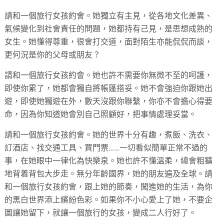
請和一個旅行女孩約會。她獨立有主見，從各地文化差異、
氣候變化到社會責任的問題，她都持有己見，是思想成熟的
女生。她懂得尊重，很會打交道，面對陌生亦能侃侃而談，
更何況是你的父母或朋友？
請和一個旅行女孩約會。她也許不需要你無微不至的呵護，
即使你累了，她都會獨自將帳篷搭妥。她不會強迫你跟她出
遊，即使她獨遊在外，數天沒跟你聯繫，你亦不會擔心得要
命，因為你知道她會別自己照顧好，把事情處理妥當。
請和一個旅行女孩約會。她的世界十分有趣，煮飯、洗衣、
訂酒店、找交通工具、買門票……一切看似簡單正常不過的
事，在她眼中一律化為快樂泉。她也許不懂溫柔，總會粗獷
地背着背包大步走。無分年齡國界，她的朋友遍及全球。請
和一個旅行女孩約會，跟上她的節奏，闖進她的生活，為你
的黑白世界添上繽紛色彩。如果你不小心愛上了她，不要企
圖讓她留下，就讓一個旅行的女孩，變成二人行好了。