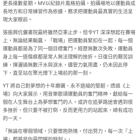
更長達數星期。MV以紀錄片風格拍攝，拍攝場地以運動員成
長地方和日常練習作為依據，務求把運動員最真實的生活呈
現大家眼前。
張振興伉儷書院最終雖然亞軍止步，但令YT 深深想起在賽場
上，無論結果輸贏，「戰場」把運動員緊扣在一起，每一個
運動員都是為了同一個目標奮鬥。經歷無數次失敗，運動員
身上每一道傷痕都是常人無法理解的挫折。日復日的艱苦訓
練，揮灑過無數汗水與淚水，儘管力氣用盡，仍未因此停
下，直至站在聚光燈下上場前的那一刻。
YT 將自己對夢想的十年磨礪、永不退縮的堅韌，透過《上
場》向大家展示，用音樂歌頌運動員的奮鬥精神，獻給每一
個在人生舞台上為夢想奮鬥的人。或許在追夢路途會遇到很
多挫折，但只要不被打倒，反而更用力的站起來，總有成功
的一天。
「無論在哪個領域，只要懷抱熱情，付出努力，每一次『上
場』都將是你最閃耀的時刻。」