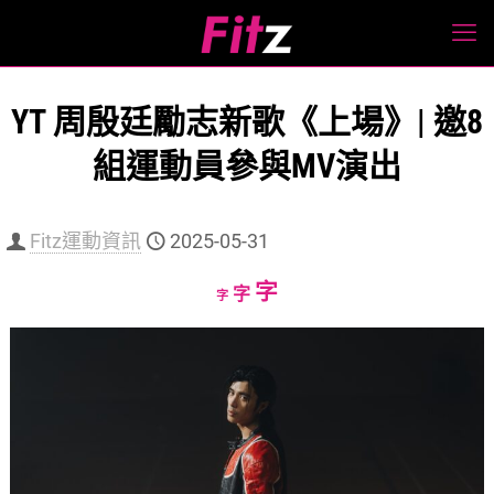
YT 周殷廷勵志新歌《上場》| 邀8
組運動員參與MV演出
Fitz運動資訊
2025-05-31
Increase
字
Reset
Decrease
字
字
font
font
font
size.
size.
size.