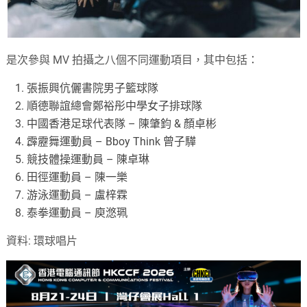
是次參與 MV 拍攝之八個不同運動項目，其中包括：
張振興伉儷書院男子籃球隊
順德聯誼總會鄭裕彤中學女子排球隊
中國香港足球代表隊 – 陳肇鈞 & 顏卓彬
霹靂舞運動員 – Bboy Think 曾子驊
競技體操運動員 – 陳卓琳
田徑運動員 – 陳一樂
游泳運動員 – 盧梓霖
泰拳運動員 – 庾滺珮
資料: 環球唱片