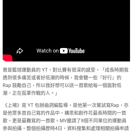
曾是籃球運動員的 YT，對比賽有很深的感受，「成長時期我
遇到很多痛苦或者好低潮的時候，我會聽一些『好行』的
Rap 鼓勵自己，所以我好想可以送一首歌給每一個面對低
潮，正在孤軍作戰的人。」
《上場》是 YT 包辦曲詞編監導，是他第一次嘗試寫Rap，亦
是他眾多首自己寫的作品中，構思和創作花最長時間的一首
歌，更是最難寫的一首歌。MV邀請了8個不同單位的運動員
參與拍攝，整個拍攝歷時4日，資料搜集和處理相關拍攝申請