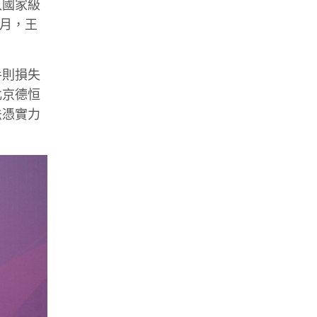
入國家級
8月，王
手則損失
北京德恒
法憑實力