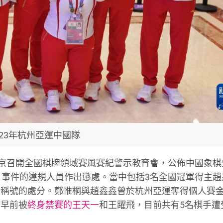
023年杭州亞運中國隊
北京召開全國棋牌領域賽風賽紀警示教育會，公佈中國象棋
」事件的違規人員作出懲處。當中包括3名全國冠軍得主趙
級稱號的處分。鄭惟桐與趙鑫鑫曾於杭州亞運奪得個人賽
同早前被
終身禁賽的王天一
和王躍飛，目前共有5名棋手遭