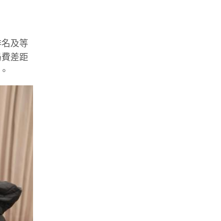
排名及等
局費差距
。