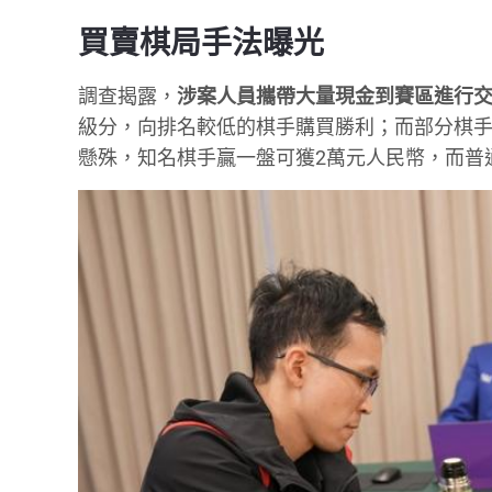
買賣棋局手法曝光
調查揭露，
涉案人員攜帶大量現金到賽區進行
級分，向排名較低的棋手購買勝利；而部分棋
懸殊，知名棋手贏一盤可獲2萬元人民幣，而普