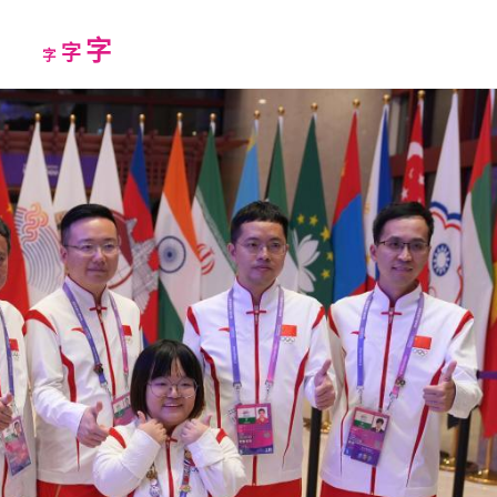
Increase
字
Reset
Decrease
字
字
font
font
font
size.
size.
size.