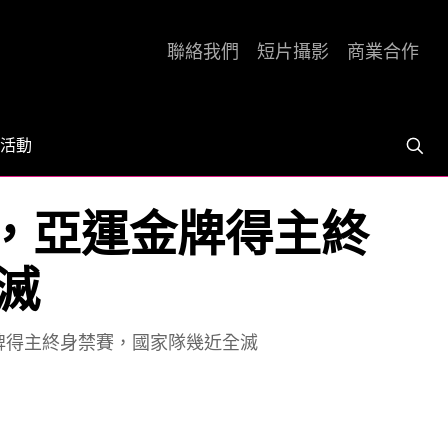
聯絡我們
短片攝影
商業合作
活動
罰，亞運金牌得主終
滅
金牌得主終身禁賽，國家隊幾近全滅