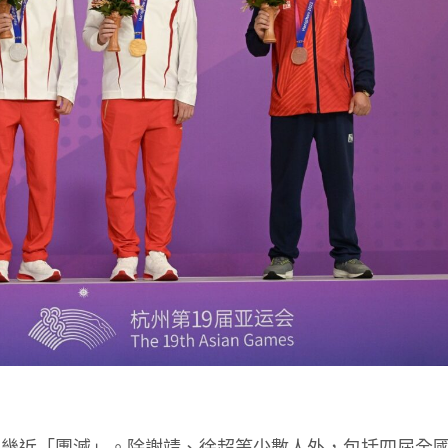
軍幾近「團滅」。除謝靖、徐超等少數人外，包括四屆全