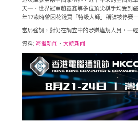
天一、世界冠軍趙鑫鑫等多位頂尖棋手均受到嚴
年17歲時曾因花錢買「特級大師」稱號被停賽
當局強調，對仍在調查中的涉嫌違規人員，一
資料:
海报新闻
、
大皖新闻