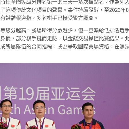
，時任全國等級分排名第一的王天一多次被點名。作為列
了這項傳統文化項目的聲譽。事件持續發酵，至2023年
後有媒體報道指，多名棋手已接受警方調查。
定等級分越高，勝場所得分數越少，但一旦輸給低排名選
及身價，部分棋手鋌而走險，以金錢交易操控比賽結果。
完成所屬隊伍的合同指標，或為爭取國際賽場資格，在無