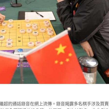
與郝繼超的通話錄音在網上流傳。錄音揭露多名棋手涉及買