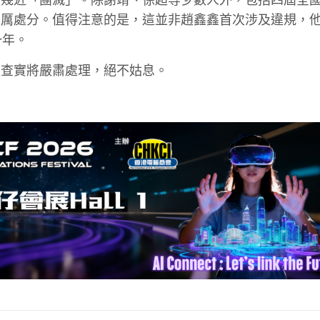
厲處分。值得注意的是，這並非趙鑫鑫首次涉及違規，他在
一年。
經查實將嚴肅處理，絕不姑息。