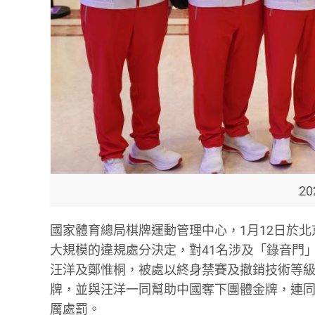
2
國家體育總局棋牌運動管理中心，1月12日於
大規模的違規處分決定，對41名涉及「錄音門
汪洋及鄭惟桐，被處以終身禁賽及撤銷技術等
牌，並與汪洋一同幫助中國奪下團體金牌，連
厲處罰。