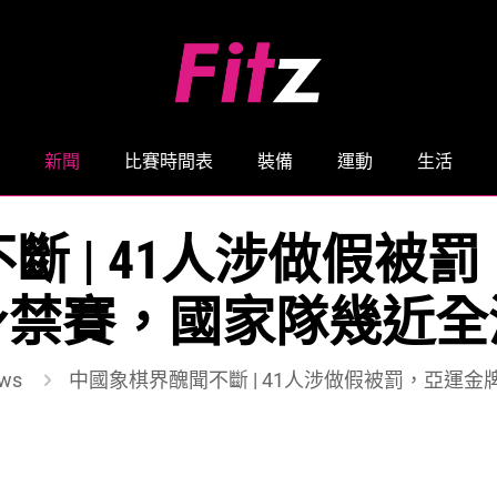
新聞
比賽時間表
裝備
運動
生活
斷 | 41人涉做假被
身禁賽，國家隊幾近全
ws
中國象棋界醜聞不斷 | 41人涉做假被罰，亞運