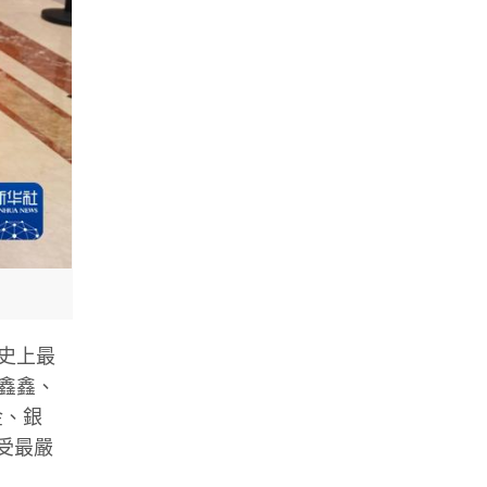
史上最
鑫鑫、
金、銀
受最嚴