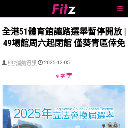
全港51體育館讓路選舉暫停開放 |
49場館周六起閉館 僅葵青區倖免
Fitz運動資訊
2025-12-05
Increase
字
Reset
Decrease
字
字
font
font
font
size.
size.
size.