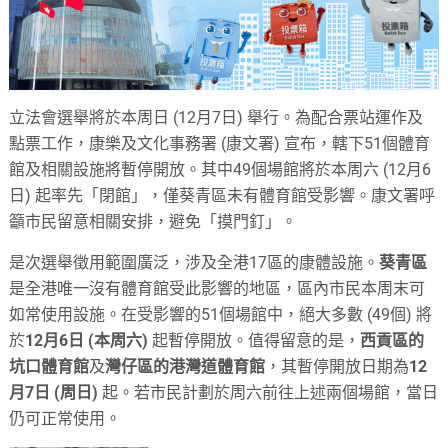
立法會選舉將於本周日 (12月7日) 舉行。為配合票站運作及
點票工作，康樂及文化事務署 (康文署) 宣布，轄下51個體育
館及相關設施將暫停開放。其中49個場館將於本周六 (12月6
日) 起率先「閉館」，僅葵青區未有體育館受影響。康文署呼
籲市民留意相關安排，避免「摸門釘」。
是次選舉徵用範圍廣泛，涉及全港17區的康體設施。
葵青區
是全港唯一沒有體育館受此影響的地區，區內市民本周末可
如常使用設施。在受影響的51個場館中，絕大多數 (49個) 將
於
12月6日 (本周六)
起暫停開放。值得留意的是，
西貢區的
坑口體育館
及
灣仔區的港灣道體育館
，其暫停開放日期為
12
月7日 (周日)
起。若市民計劃於周六前往上述兩個場館，當日
仍可正常使用。